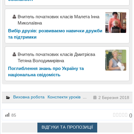
Вчитель початкових класів Малета Інна
Миколаївна
Вибір друзів: розвиваємо навички дружби
та підтримки
Вчитель початкових класів Дмитрієва
Тетяна Володимирівна
Поглиблення знань про Україну та
національна свідомість
Виховна робота
Конспекти уроків
Матеріали до уроків
Інш
2 Березня 2018
(
)
85
ВІДГУКИ ТА ПРОПОЗИЦІЇ