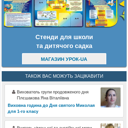
Стенди для школи
та дитячого садка
МАГАЗИН УРОК-UA
ТАКОЖ ВАС МОЖУТЬ ЗАЦІКАВИТИ
Вихователь групи продовженого дня
Плєшакова Яна Віталіївна
Виховна година до Дня святого Миколая
для 1-го класу
Вчитель німецької та англійської мови