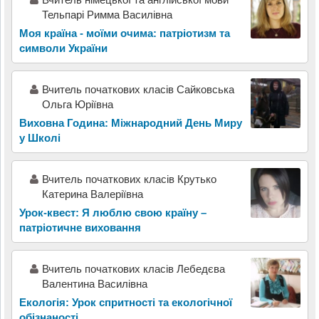
Тельпарі Римма Василівна
Моя країна - моїми очима: патріотизм та
символи України
Вчитель початкових класів Сайковська
Ольга Юріївна
Виховна Година: Міжнародний День Миру
у Школі
Вчитeль початкових класів Крутько
Катeрина Валeріївна
Урок-квест: Я люблю свою країну –
патріотичне виховання
Вчитель початкових класів Лебедєва
Валентина Василівна
Екологія: Урок спритності та екологічної
обізнаності