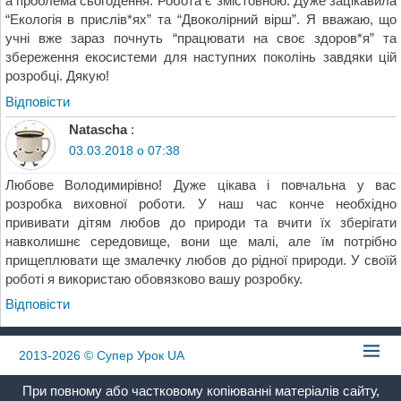
а проблема сьогодення. Робота є змістовною. Дуже зацікавила
“Екологія в прислів*ях” та “Двоколірний вірш”. Я вважаю, що
учні вже зараз почнуть “працювати на своє здоров*я” та
збереження екосистеми для наступних поколінь завдяки цій
розробці. Дякую!
Відповіcти
Natascha
:
03.03.2018 о 07:38
Любове Володимирівно! Дуже цікава і повчальна у вас
розробка виховної роботи. У наш час конче необхідно
прививати дітям любов до природи та вчити їх зберігати
навколишнє середовище, вони ще малі, але їм потрібно
прищеплювати ще змалечку любов до рідної природи. У своїй
роботі я використаю обовязково вашу розробку.
Відповіcти
2013-2026
© Супер Урок UA
При повному або частковому копіюванні матеріалів сайту,