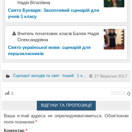
Надія Віталіївна
Свято Букваря: Захопливий сценарій для
учнів 1 класу
Вчитель початкових класів Балюк Надія
Олександрівна
Свято української мови: сценарій для
першокласників
Сценарії заходів та свят
Інший
1 клас
27 Вересня 2017
(
)
5
ВІДГУКИ ТА ПРОПОЗИЦІЇ
Ваша e-mail адреса не оприлюднюватиметься.
Обов’язкові
поля позначені
*
Коментар
*