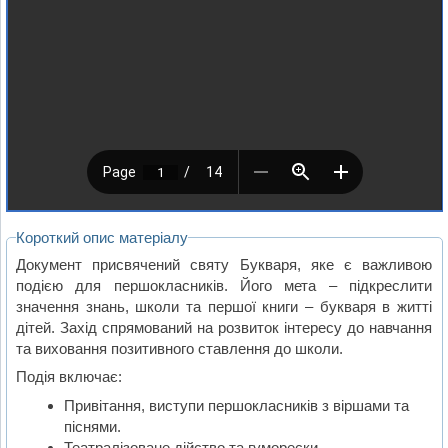
Короткий опис матеріалу
Документ присвячений святу Букваря, яке є важливою
подією для першокласників. Його мета – підкреслити
значення знань, школи та першої книги – букваря в житті
дітей. Захід спрямований на розвиток інтересу до навчання
та виховання позитивного ставлення до школи.
Подія включає:
Привітання, виступи першокласників з віршами та
піснями.
Театралізоване дійство та гуморески.