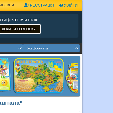
РЕЄСТРАЦІЯ
УВІЙТИ
МОСВІТА
тифікат вчителю!
ДОДАТИ РОЗРОБКУ
авітала”