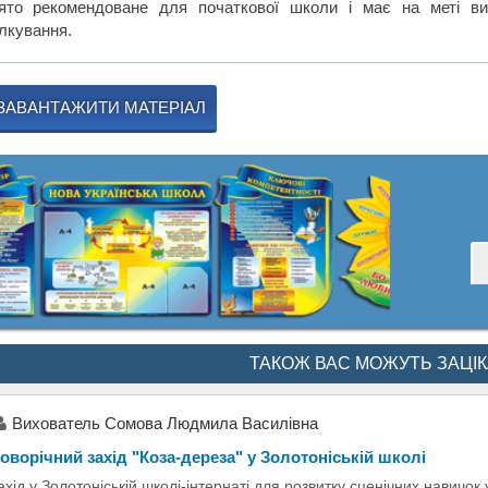
ято рекомендоване для початкової школи і має на меті ви
ілкування.
ЗАВАНТАЖИТИ МАТЕРІАЛ
ТАКОЖ ВАС МОЖУТЬ ЗАЦІ
Вихователь Сомова Людмила Василівна
оворічний захід "Коза-дереза" у Золотоніській школі
ахід у Золотоніській школі-інтернаті для розвитку сценічних навичок