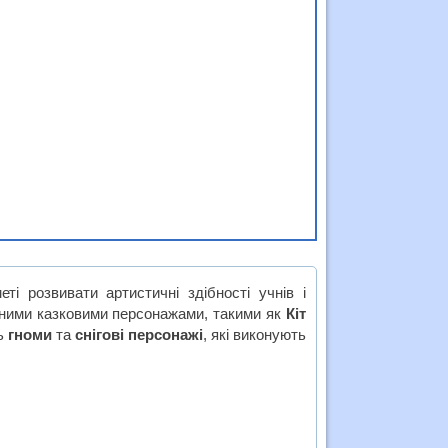
ті розвивати артистичні здібності учнів і
ізними казковими персонажами, такими як
Кіт
ть
гноми
та
снігові персонажі
, які виконують