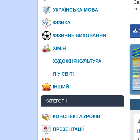
Св
сп
УКРАЇНСЬКА МОВА
ФІЗИКА
ФІЗИЧНЕ ВИХОВАННЯ
ХІМІЯ
ХУДОЖНЯ КУЛЬТУРА
Я У СВІТІ
ІНШИЙ
КАТЕГОРІЇ
КОНСПЕКТИ УРОКІВ
ПРЕЗЕНТАЦІЇ
Н
З