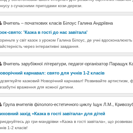
онусу з сучасними пригодами кози-дерези.
Вчитель – початкових класів Білоус Галина Андріївна
рок-свято: 'Казка в гості до нас завітала'
ориньте у світ казок з уроком Галина Білоус, де учні вдосконалюють 
айстерність через інтерактивні завдання.
Вчитель зарубіжної літератури, педагог-організатор Паращук К
оворічний карнавал: свято для учнів 1-2 класів
ідсвяткуйте казковий Новорічний карнавал! Розвивайте артистизм, ф
езабутні враження для кожної дитини.
Група вчителів філолого-естетичного циклу Іщук Л.М., Кривозу
иховний захід «Казка в гості завітала» для дітей
риєднуйтесь до гри-мандрівки «Казка в гості завітала», що розвиває
чнів 1-2 класів!