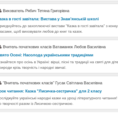
Вихователь Рябич Тетяна Григорівна
азка в гості завітала: Вистава у Знам’янській школі
риєднуйтесь до захоплюючої вистави "Казка в гості завітала" з конк
ласами, щоб виховувати любов до книг та казок.
Вчитель початкових класів Ватаманюк Любов Василівна
вято Осені: Насолода українськими традиціями
ізнайтеся про осінь в Україні: вірші, пісні та традиції на святі для д
рироди крізь творчість і народні звичаї.
"Вчитель початкових класів" Гусак Світлана Василівна
рок читання: Казка "Лисичка-сестричка" для 2 класу
осліджуйте українські народні казки на уроці літературного читанн
о творчості разом із Лисичкою-сестричкою.