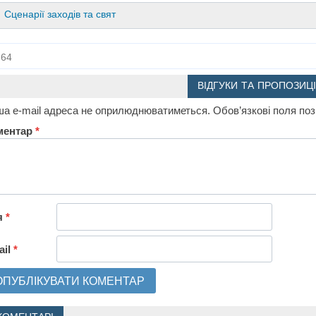
Сценарії заходів та свят
64
ВІДГУКИ ТА ПРОПОЗИЦІ
а e-mail адреса не оприлюднюватиметься.
Обов’язкові поля по
ментар
*
я
*
ail
*