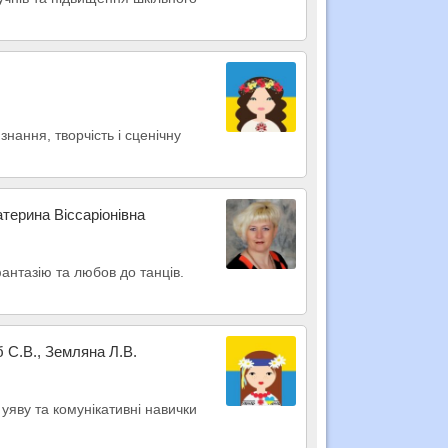
знання, творчість і сценічну
атерина Віссаріонівна
антазію та любов до танців.
б С.В., Земляна Л.В.
 уяву та комунікативні навички