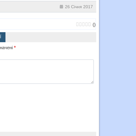
26 Січня 2017
(
)
Ї
значені
*