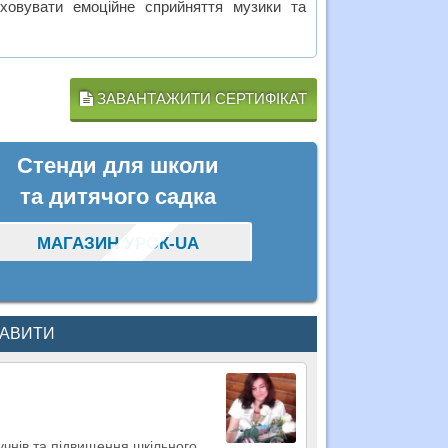
ховувати емоційне сприйняття музики та
ЗАВАНТАЖИТИ СЕРТИФІКАТ
Стенди для школи
та дитячого садка
МАГАЗИН УРОК-UA
КАВИТИ
 учнів та підвищення шкільного