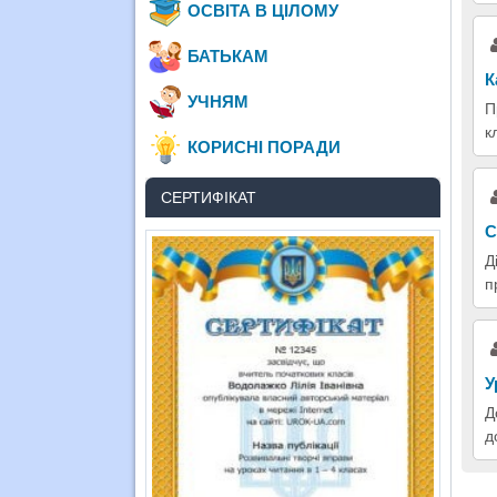
ОСВІТА В ЦІЛОМУ
БАТЬКАМ
К
УЧНЯМ
П
к
КОРИСНІ ПОРАДИ
СЕРТИФІКАТ
С
Д
п
У
Д
д