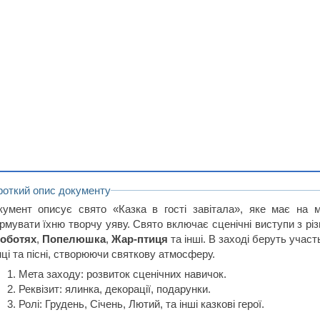
роткий опис документу
кумент описує свято «Казка в гості завітала», яке має на ме
рмувати їхню творчу уяву. Свято включає сценічні виступи з р
чоботях
,
Попелюшка
,
Жар-птиця
та інші. В заході беруть учас
ці та пісні, створюючи святкову атмосферу.
Мета заходу: розвиток сценічних навичок.
Реквізит: ялинка, декорації, подарунки.
Ролі: Грудень, Січень, Лютий, та інші казкові герої.