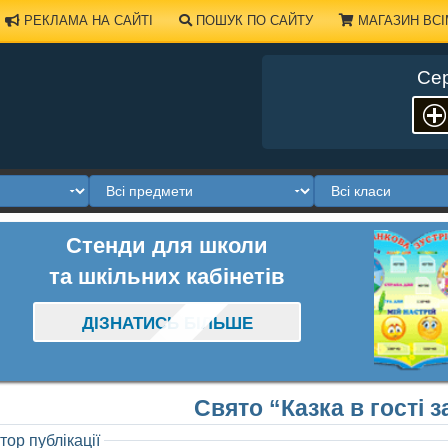
РЕКЛАМА НА САЙТІ
ПОШУК ПО САЙТУ
МАГАЗИН ВСІ
Сер
Стенди для школи
та шкільних кабінетів
ДІЗНАТИСЬ БІЛЬШЕ
Свято “Казка в гості з
тор публікації