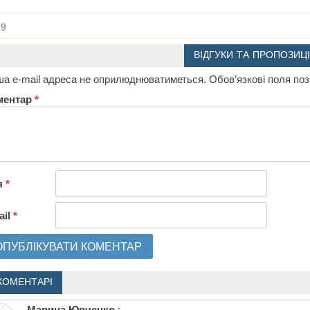
9
ВІДГУКИ ТА ПРОПОЗИЦІ
а e-mail адреса не оприлюднюватиметься.
Обов’язкові поля по
ментар
*
я
*
ail
*
КОМЕНТАРІ
Марина Юрченко
: