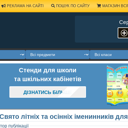
РЕКЛАМА НА САЙТІ
ПОШУК ПО САЙТУ
МАГАЗИН ВСІ
Сер
Стенди для школи
та шкільних кабінетів
ДІЗНАТИСЬ БІЛЬШЕ
Свято літніх та осінніх іменинників для
тор публікації