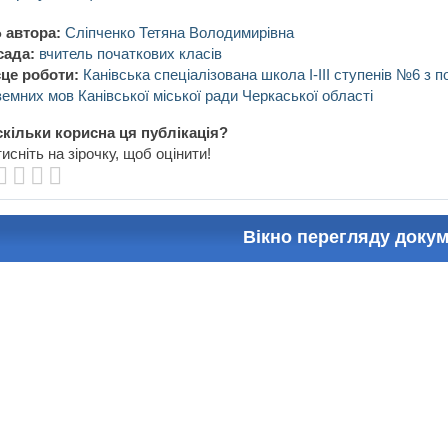
 автора:
Сліпченко Тетяна Володимирівна
сада:
вчитель початкових класів
це роботи:
Канівська спеціалізована школа І-ІІІ ступенів №6 з
земних мов Канівської міської ради Черкаської області
кільки корисна ця публікація?
исніть на зірочку, щоб оцінити!
Вікно перегляду доку