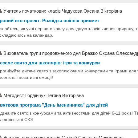
Учитель початкових класів Чадукова Оксана Вікторівна
гровий еко-проект: Розвідка осінніх прикмет
ізнайтесь, як учні першого класу досліджують осінь через природу, т
окладаючись на календар.
Вихователь групи продовженого дня Бражко Оксана Олександ
еселе свято для школярів: ігри та конкурси
рганізуйте дитяче свято з захоплюючими конкурсами та іграми для у
еселість і позитивні емоції!
Методист Гордійчук Тетяна Вікторівна
вяткова програма "День іменинника" для дітей
ідзначте свято з конкурсами та активностями для дітей 6-11 років! Тв
лешківської СЮТ.
Вчитель початкових класів Стогній Світлана Миколаївна