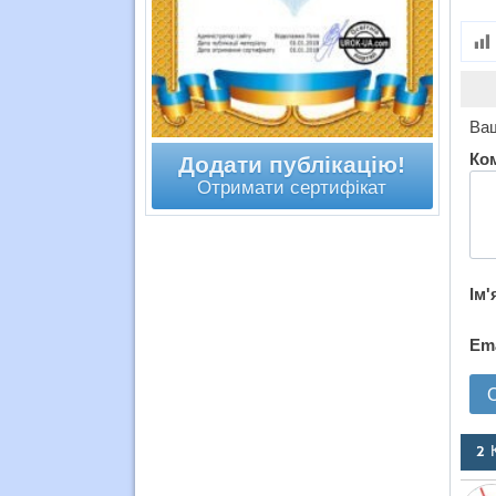
Ваш
Ко
Додати публікацію!
Отримати сертифікат
Ім'
Em
2 