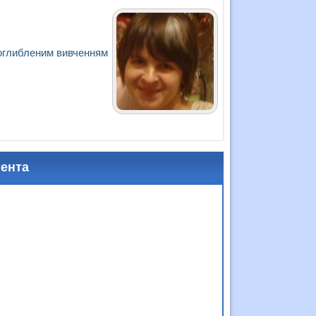
 поглибленим вивченням
мента