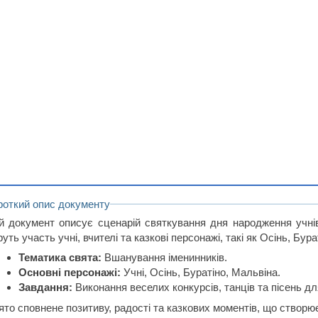
роткий опис документу
й документ описує сценарій святкування дня народження учнів,
уть участь учні, вчителі та казкові персонажі, такі як Осінь, Бур
Тематика свята:
Вшанування іменинників.
Основні персонажі:
Учні, Осінь, Буратіно, Мальвіна.
Завдання:
Виконання веселих конкурсів, танців та пісень д
ято сповнене позитиву, радості та казкових моментів, що створ