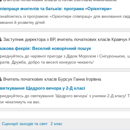
півпраця вчителів та батьків: програма «Орієнтири»
знайомтесь із програмою «Орієнтири співпраці» для виховання сві
авчанні й розвитку дітей.
Заступник директора з ВР, вчитель початкових класів Кравчук 
азкова феєрія: Веселий новорічний пошук
риєднуйтесь до чарівної пригоди з Дідом Морозом і Снігуронькою, щ
іратів. Дружба, добро та веселі конкурси чекають!
Вчитель початкових класів Бурсук Ганна Ігорівна
вяткування Щедрого вечора у 2-Д класі
риєднуйтесь до святкування 'Щедрого вечора' з учнями 2-Д класу! Т
гри чекатимуть на вас.
Сценарії заходів та свят
2 клас