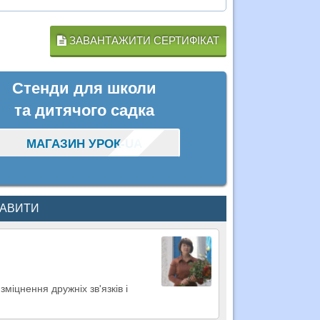
ЗАВАНТАЖИТИ СЕРТИФІКАТ
Стенди для школи
та дитячого садка
МАГАЗИН УРОК-UA
КАВИТИ
зміцнення дружніх зв'язків і