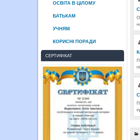
ОСВІТА В ЦІЛОМУ
С
БАТЬКАМ
О
н
УЧНЯМ
КОРИСНІ ПОРАДИ
К
СЕРТИФІКАТ
П
п
С
П
і