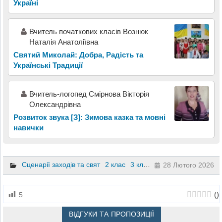
Україні
Вчитель початкових класів Вознюк
Наталія Анатоліївна
Святий Миколай: Добра, Радість та
Українські Традиції
Вчитель-логопед Смірнова Вікторія
Олександрівна
Розвиток звука [З]: Зимова казка та мовні
навички
Сценарії заходів та свят
2 клас
3 клас
4 клас
28 Лютого 2026
(
)
5
ВІДГУКИ ТА ПРОПОЗИЦІЇ