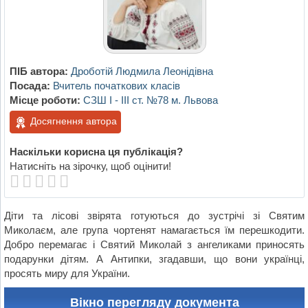
ПІБ автора:
Дроботій Людмила Леонідівна
Посада:
Вчитель початкових класів
Місце роботи:
СЗШ І - ІІІ ст. №78 м. Львова
Досягнення автора
Наскільки корисна ця публікація?
Натисніть на зірочку, щоб оцінити!
Діти та лісові звірята готуються до зустрічі зі Святим
Миколаєм, але група чортенят намагається їм перешкодити.
Добро перемагає і Святий Миколай з ангеликами приносять
подарунки дітям. А Антипки, згадавши, що вони українці,
просять миру для України.
Вікно перегляду документа