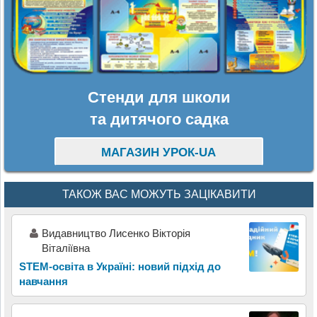
Стенди для школи
та дитячого садка
МАГАЗИН УРОК-UA
ТАКОЖ ВАС МОЖУТЬ ЗАЦІКАВИТИ
Видавництво Лисенко Вікторія
Віталіївна
STEM-освіта в Україні: новий підхід до
навчання