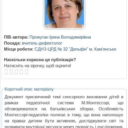
ПІБ автора:
Прожуган Ірина Володимирівна
Посада:
вчитель-дефектолог
Місце роботи:
СДНЗ-ЦРД № 32 "Дельфін" м. Кам'янське
Наскільки корисна ця публікація?
Натисніть на зірочку, щоб оцінити!
Короткий опис матеріалу
Документ присвячений темі сенсорного виховання дітей в
рамках педагогічної системи М.Монтессорі, що
обговорювалося на батьківських зборах. Особливість
Монтессорі-педагогіки полягає в тому, що вона наголошує
на правах дитини бути активною, досліджувати світ та
розвивати внутрішні ресурси через творчість і дослідження.