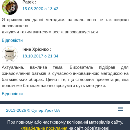
Patek
:
15.03.2020 о 13:42
Я прихильник даної методики. на жаль вона не так широко
впроваджена.
дякуючи таким вчителям все ж впроваджується
Відповіcти
Інна Хрієнко
:
18.10.2017 о 21:34
Актуальна, важлива тема. Вихователь підібрав для
ознайомлення батьків із сучасною інноваційною методикою на
батьківських зборах. Цінно і те, що створена презентація, яка
допоможе батькам наочно зрозуміти суть методики.
Відповіcти
2013-2026
© Супер Урок UA
При повному або частковому копіюванні матеріалів сайту,
клікабельне посилання
на сайт обов'язкове!