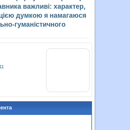
авника важливі: характер,
 цією думкою я намагаюся
льно-гуманістичного
11
мента