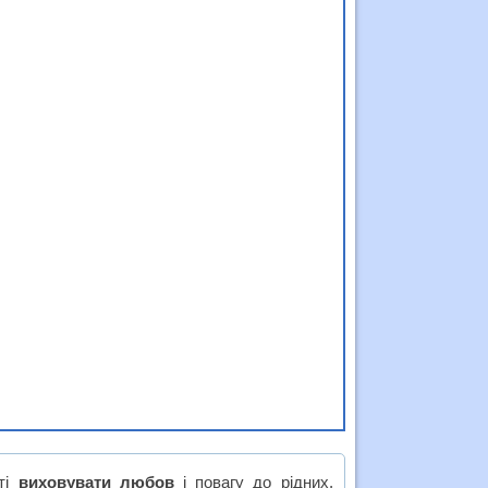
еті
виховувати любов
і повагу до рідних,