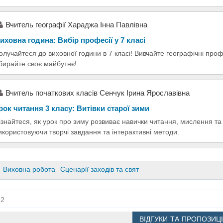
Вчитель географії Хараджа Інна Павлівна
иховна година: Вибір професії у 7 класі
олучайтеся до виховної години в 7 класі! Вивчайте географічні проф
бирайте своє майбутнє!
Вчитель початкових класів Сенчук Ірина Ярославівна
рок читання 3 класу: Витівки старої зими
ізнайтеся, як урок про зиму розвиває навички читання, мислення та
икористовуючи творчі завдання та інтерактивні методи.
Виховна робота
Сценарії заходів та свят
2
ВІДГУКИ ТА ПРОПОЗИЦІ