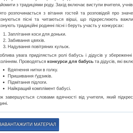
йомити з традиціями роду. Захід включає виступи вчителя, учнів,
ято розпочинається з вітання гостей та розповідей про значе
конуються пісні та читаються вірші, що підкреслюють важли
онують традиційні родинні пісні і беруть участь у конкурсах:
Заплітання коси для доньки.
Забивання цвяхів.
Надування повітряних кульок.
облива увага приділяється ролі бабусь і дідусів у збереженні 
колінням. Проводяться
конкурси для бабусь
та дідусів, які вкл
Вдягнення нитки в голку.
Пришивання ґудзиків.
Підмітання підлоги.
Найкращий комплімент бабусі.
ок завершується словами вдячності від учителя, який підкрес
ині.
ЗАВАНТАЖИТИ МАТЕРІАЛ