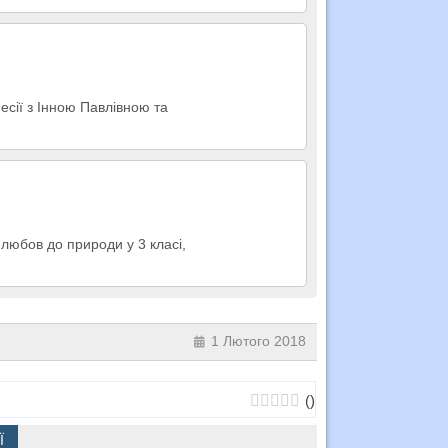
есії з Інною Павлівною та
 любов до природи у 3 класі,
1 Лютого 2018
(
)
Ї