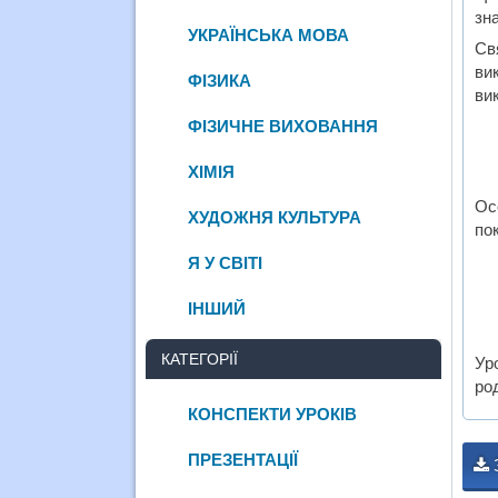
зна
УКРАЇНСЬКА МОВА
Св
ви
ФІЗИКА
вик
ФІЗИЧНЕ ВИХОВАННЯ
ХІМІЯ
Ос
ХУДОЖНЯ КУЛЬТУРА
по
Я У СВІТІ
ІНШИЙ
КАТЕГОРІЇ
Ур
род
КОНСПЕКТИ УРОКІВ
ПРЕЗЕНТАЦІЇ