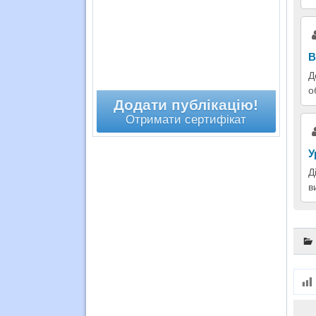
В
Д
о
Додати публікацію!
Отримати сертифікат
У
Д
в