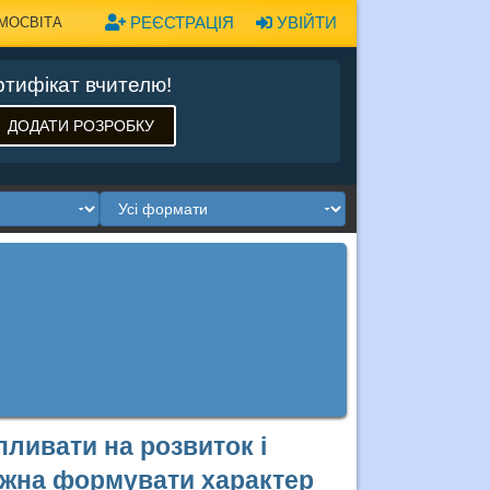
РЕЄСТРАЦІЯ
УВІЙТИ
МОСВІТА
тифікат вчителю!
ДОДАТИ РОЗРОБКУ
пливати на розвиток і
ожна формувати характер