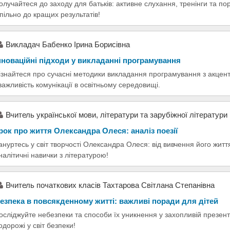
олучайтеся до заходу для батьків: активне слухання, тренінги та по
пільно до кращих результатів!
Викладач Бабенко Ірина Борисівна
нноваційні підходи у викладанні програмування
ізнайтеся про сучасні методики викладання програмування з акцент
 важливість комунікації в освітньому середовищі.
Вчитель української мови, літератури та зарубіжної літератур
рок про життя Олександра Олеся: аналіз поезії
ануртесь у світ творчості Олександра Олеся: від вивчення його житт
налітичні навички з літературою!
Вчитель початкових класів Тахтарова Світлана Степанівна
езпека в повсякденному житті: важливі поради для дітей
осліджуйте небезпеки та способи їх уникнення у захопливій презент
одорожі у світ безпеки!