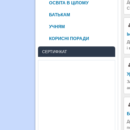
Д
ОСВІТА В ЦІЛОМУ
С
БАТЬКАМ
УЧНЯМ
І
КОРИСНІ ПОРАДИ
Д
і
СЕРТИФІКАТ
У
З
а
Б
Д
п