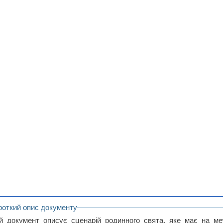
роткий опис документу
й документ описує сценарій родинного свята, яке має на м