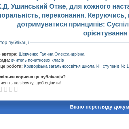
К.Д. Ушинський Отже, для кожного наст
моральність, переконання. Керуючись,
дотримуватися принципів: Суспі
орієнтування
тор публікації
 автора:
Шевченко Галина Олександрівна
сада:
вчитель початкових класів
це роботи:
Криворізька загальноосвітня школа І-ІІІ ступенів № 1
кільки корисна ця публікація?
исніть на зірочку, щоб оцінити!
Вікно перегляду доку