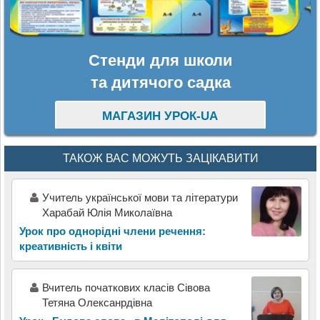
Стенди для школи
та дитячого садка
МАГАЗИН УРОК-UA
ТАКОЖ ВАС МОЖУТЬ ЗАЦІКАВИТИ
Учитель української мови та літератури
Харабай Юлія Миколаївна
Урок про однорідні члени речення:
креативність і квіти
Вчитель початкових класів Сівова
Тетяна Олексанрдівна