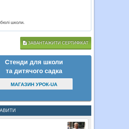
ибюлі школи.
ЗАВАНТАЖИТИ СЕРТИФІКАТ
Стенди для школи
та дитячого садка
МАГАЗИН УРОК-UA
КАВИТИ