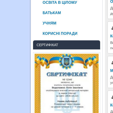
О
ОСВІТА В ЦІЛОМУ
Д
БАТЬКАМ
д
УЧНЯМ
КОРИСНІ ПОРАДИ
К
В
СЕРТИФІКАТ
п
М
Д
у
К
Д