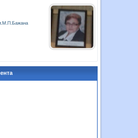
ім.М.П.Бажана
мента