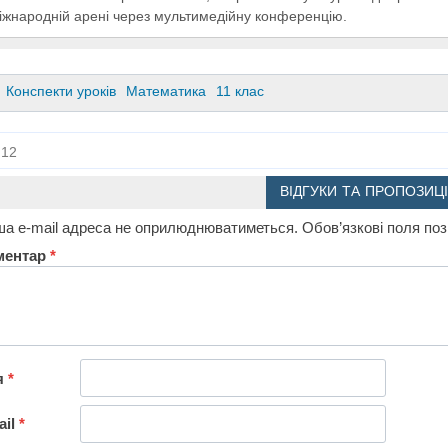
іжнародній арені через мультимедійну конференцію.
Конспекти уроків
Математика
11 клас
12
ВІДГУКИ ТА ПРОПОЗИЦІ
а e-mail адреса не оприлюднюватиметься.
Обов’язкові поля по
ментар
*
я
*
ail
*