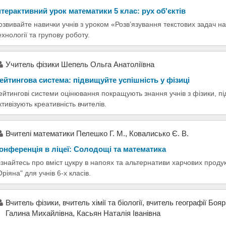
нтерактивний урок математики 5 клас: рух об'єктів
озвивайте навички учнів з уроком «Розв’язування текстових задач на 
ехнології та групову роботу.
Учитель фізики Шепель Ольга Анатоліївна
ейтингова система: підвищуйте успішність у фізиці
ейтингові системи оцінювання покращують знання учнів з фізики, п
ктивізують креативність вчителів.
Вчителі математики Пелешко Г. М., Ковалисько Є. В.
онференція в ліцеї: Солодощі та математика
ізнайтесь про вміст цукру в напоях та альтернативи харчових продук
Оріяна" для учнів 6-х класів.
Вчитель фізики, вчитель хімії та біології, вчитель географії Бо
Галина Михайлівна, Касьян Наталія Іванівна