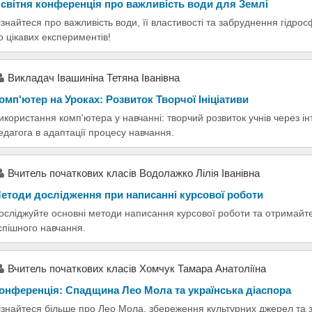
світня конференція про важливість води для Землі
ізнайтеся про важливість води, її властивості та забруднення гідр
о цікавих експериментів!
Викладач Івашиніна Тетяна Іванівна
омп'ютер на Уроках: Розвиток Творчої Ініціативи
икористання комп'ютера у навчанні: творчий розвиток учнів через ін
едагога в адаптації процесу навчання.
Вчитель початкових класів Водолажко Лілія Іванівна
етоди дослідження при написанні курсової роботи
осліджуйте основні методи написання курсової роботи та отримайт
спішного навчання.
Вчитель початкових класів Хомчук Тамара Анатоліїна
онференція: Спадщина Лео Мола та українська діаспора
ізнайтеся більше про Лео Мола, збереження культурних джерел та з