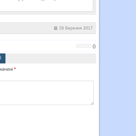
26 Березня 2017
(
)
Ї
значені
*