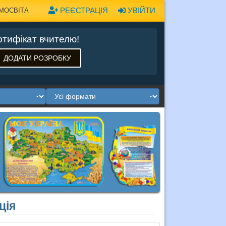
РЕЄСТРАЦІЯ
УВІЙТИ
МОСВІТА
тифікат вчителю!
ДОДАТИ РОЗРОБКУ
ція