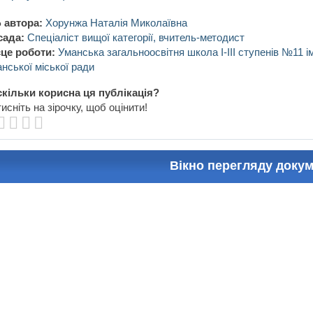
 автора:
Хорунжа Наталія Миколаївна
сада:
Спеціаліст вищої категорії, вчитель-методист
це роботи:
Уманська загальноосвітня школа I-III ступенів №11 
нської міської ради
кільки корисна ця публікація?
исніть на зірочку, щоб оцінити!
Вікно перегляду доку