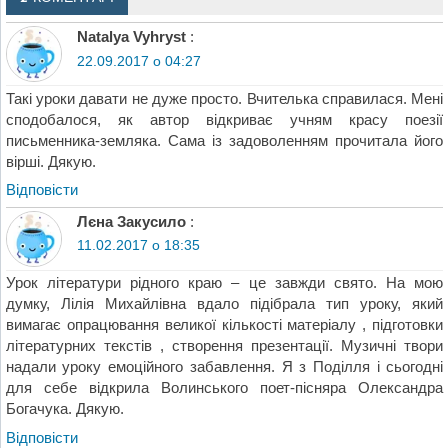
Natalya Vyhryst
:
22.09.2017 о 04:27
Такі уроки давати не дуже просто. Вчителька справилася. Мені
сподобалося, як автор відкриває учням красу поезії
письменника-земляка. Сама із задоволенням прочитала його
вірші. Дякую.
Відповіcти
Лєна Закусило
:
11.02.2017 о 18:35
Урок літератури рідного краю – це завжди свято. На мою
думку, Лілія Михайлівна вдало підібрала тип уроку, який
вимагає опрацювання великої кількості матеріалу , підготовки
літературних текстів , створення презентації. Музичні твори
надали уроку емоційного забавлення. Я з Поділля і сьогодні
для себе відкрила Волинського поет-пісняра Олександра
Богачука. Дякую.
Відповіcти