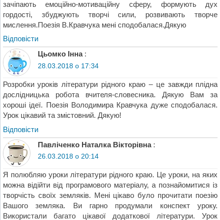
зачіпають емоційно-мотиваційну сферу, формують дух
гордості, збуджують творчі сили, розвивають творче
мислення.Поезія В.Кравчука мені сподобалася.Дякую
Відповіcти
Цьомко Інна
:
28.03.2018 о 17:34
Розробки уроків літератури рідного краю – це завжди плідна
дослідницька робота вчителя-словесника. Дякую Вам за
хороші ідеї. Поезія Володимира Кравчука дуже сподобалася.
Урок цікавий та змістовний. Дякую!
Відповіcти
Павліченко Наталка Вікторівна
:
26.03.2018 о 20:14
Я полюбляю уроки літератури рідного краю. Це уроки, на яких
можна відійти від програмового матеріалу, а познайомитися із
творчість своїх земляків. Мені цікаво було прочитати поезію
Вашого земляка. Ви гарно продумали конспект уроку.
Використали багато цікавої додаткової літератури. Урок