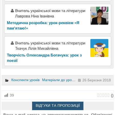
Вчитель української мови та літератури
Лаврова Ніна Іванівна
Методична розробка: урок-реквієм «Я
пам'ятаю!»
Вчитель української мови та літератури
Ткачук Лілія Михайлівна
Творчість Олександра Богачука: урок з
поезії
Конспекти уроків
Матеріали до уроків
Українська літератур
26 Березня 2018
(
)
39
ВІДГУКИ ТА ПРОПОЗИЦІЇ
Ваша e-mail адреса не оприлюднюватиметься.
Обов’язкові