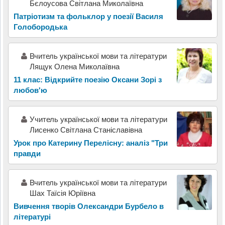
Бєлоусова Світлана Миколаївна
Патріотизм та фольклор у поезії Василя
Голобородька
Вчитель української мови та літератури
Лящук Олена Миколаївна
11 клас: Відкрийте поезію Оксани Зорі з
любов'ю
Учитель української мови та літератури
Лисенко Світлана Станіславівна
Урок про Катерину Перелісну: аналіз "Три
правди
Вчитель української мови та літератури
Шах Таїсія Юріївна
Вивчення творів Олександри Бурбело в
літературі