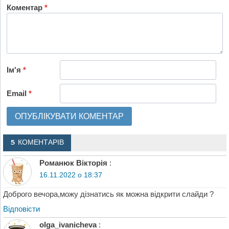
Коментар
*
Ім'я
*
Email
*
5 КОМЕНТАРІВ
Романюк Вікторія
:
16.11.2022 о 18:37
Доброго вечора,можу дізнатись як можна відкрити слайди ?
Відповіcти
olga_ivanicheva
: