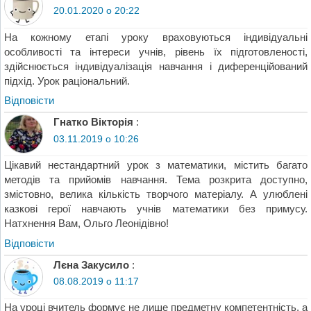
20.01.2020 о 20:22
На кожному етапі уроку враховуються індивідуальні
особливості та інтереси учнів, рівень їх підготовленості,
здійснюється індивідуалізація навчання і диференційований
підхід. Урок раціональний.
Відповіcти
Гнатко Вікторія
:
03.11.2019 о 10:26
Цікавий нестандартний урок з математики, містить багато
методів та прийомів навчання. Тема розкрита доступно,
змістовно, велика кількість творчого матеріалу. А улюблені
казкові герої навчають учнів математики без примусу.
Натхнення Вам, Ольго Леонідівно!
Відповіcти
Лєна Закусило
:
08.08.2019 о 11:17
На уроці вчитель формує не лише предметну компетентність, а