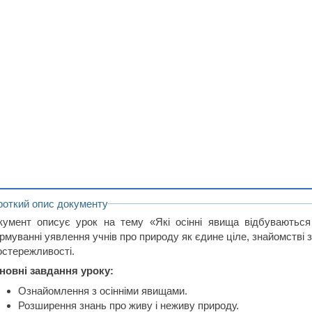
роткий опис документу
кумент описує урок на тему «Які осінні явища відбуваються
муванні уявлення учнів про природу як єдине ціле, знайомстві з 
остережливості.
новні завдання уроку:
Ознайомлення з осінніми явищами.
Розширення знань про живу і неживу природу.