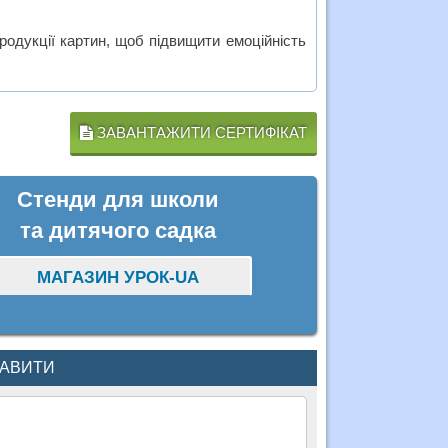
родукції картин, щоб підвищити емоційність
ЗАВАНТАЖИТИ СЕРТИФІКАТ
Стенди для школи
та дитячого садка
МАГАЗИН УРОК-UA
КАВИТИ