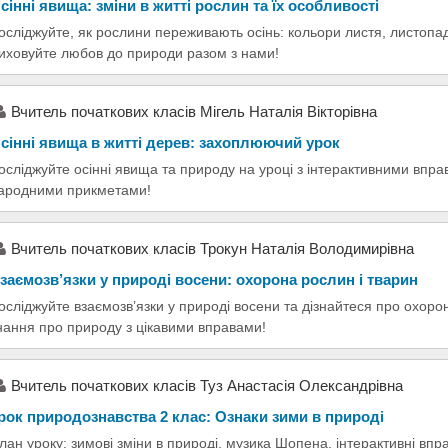
сінні явища: зміни в житті рослин та їх особливості
осліджуйте, як рослини переживають осінь: кольори листя, листопад
иховуйте любов до природи разом з нами!
Вчитель початкових класів Мігель Наталія Вікторівна
сінні явища в житті дерев: захоплюючий урок
осліджуйте осінні явища та природу на уроці з інтерактивними впр
ародними прикметами!
Вчитель початкових класів Трокун Наталія Володимирівна
заємозв’язки у природі восени: охорона рослин і тварин
осліджуйте взаємозв’язки у природі восени та дізнайтеся про охоро
нання про природу з цікавими вправами!
Вчитель початкових класів Туз Анастасія Олександрівна
рок природознавства 2 клас: Ознаки зими в природі
лан уроку: зимові зміни в природі, музика Шопена, інтерактивні впра