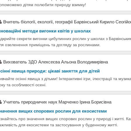
опоможемо дітям полюбити природу взимку!
Вчитель біології, екології, географії Барвінський Кирило Сеогій
нноваційні методи вигонки квітів у школах
ідкрийте секрети вигонки цибулинних рослин у школах з Барвінськи
ля озеленення приміщень та догляду за рослинами.
Вихователь ЗДО Алексеєва Альона Володимирівна
сінні явища природи: цікаві заняття для дітей
ивчайте осінні явища з дітьми! Інтерактивні ігри, ілюстрації та музи
оку та особливості осені.
Учитель природничих наук Марченко Ірина Борисівна
начення вищих спорових рослин для екосистеми
ізнайтесь про значення вищих спорових рослин у природі і житті. Ка
ажливість для екосистеми та застосування у буденному житті.