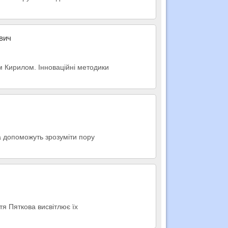
ович
м Кирилом. Інноваційні методики
ка допоможуть зрозуміти пору
тя Пяткова висвітлює їх