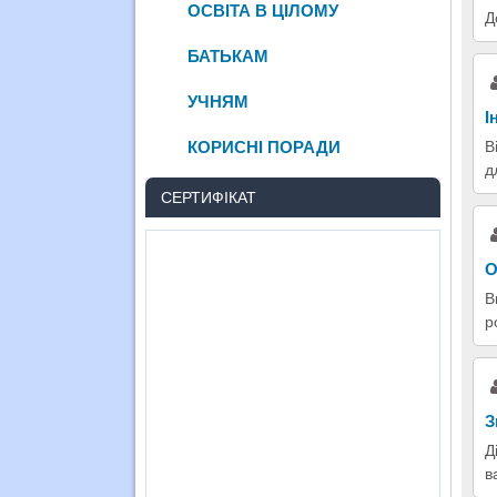
ОСВІТА В ЦІЛОМУ
Д
БАТЬКАМ
УЧНЯМ
І
В
КОРИСНІ ПОРАДИ
д
СЕРТИФІКАТ
О
В
р
З
Д
в