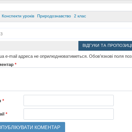
Конспекти уроків
Природознавство
2 клас
3
ВІДГУКИ ТА ПРОПОЗИЦІ
а e-mail адреса не оприлюднюватиметься.
Обов’язкові поля по
ментар
*
я
*
ail
*