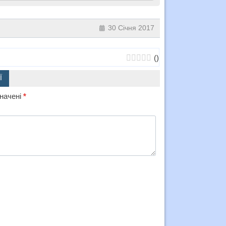
30 Січня 2017
(
)
Ї
значені
*