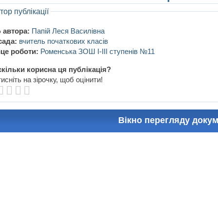
тор публікації
 автора:
Папій Леся Василівна
сада:
вчитель початкових класів
це роботи:
Роменська ЗОШ І-ІІІ ступенів №11
кільки корисна ця публікація?
исніть на зірочку, щоб оцінити!
Вікно перегляду доку