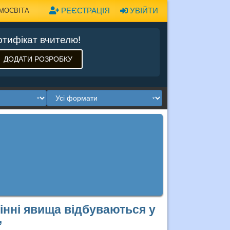
РЕЄСТРАЦІЯ
УВІЙТИ
МОСВІТА
тифікат вчителю!
ДОДАТИ РОЗРОБКУ
сінні явища відбуваються у
”