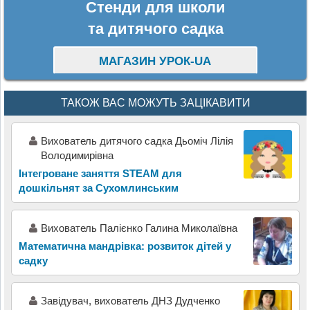
Стенди для школи
та дитячого садка
МАГАЗИН УРОК-UA
ТАКОЖ ВАС МОЖУТЬ ЗАЦІКАВИТИ
Вихователь дитячого садка Дьоміч Лілія
Володимирівна
Інтегроване заняття STEAM для
дошкільнят за Сухомлинським
Вихователь Палієнко Галина Миколаївна
Математична мандрівка: розвиток дітей у
садку
Завідувач, вихователь ДНЗ Дудченко