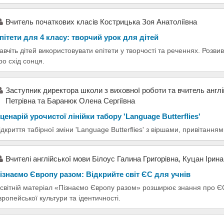
Вчитель початкових класів Кострицька Зоя Анатоліївна
пітети для 4 класу: творчий урок для дітей
авчіть дітей використовувати епітети у творчості та реченнях. Розв
ро схід сонця.
Заступник директора школи з виховної роботи та вчитель англ
Петрівна та Баранюк Олена Сергіївна
ценарій урочистої лінійки табору 'Language Butterflies'
ідкриття табірної зміни 'Language Butterflies' з віршами, привітанн
Вчителі англійської мови Білоус Галина Григорівна, Куцан Ірина
ізнаємо Європу разом: Відкрийте світ ЄС для учнів
світній матеріал «Пізнаємо Європу разом» розширює знання про ЄС
вропейської культури та ідентичності.