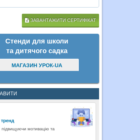
ЗАВАНТАЖИТИ СЕРТИФІКАТ
Стенди для школи
та дитячого садка
МАГАЗИН УРОК-UA
КАВИТИ
 тренд
, підвищуючи мотивацію та