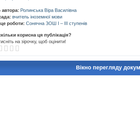
 автора:
Ролинська Віра Василівна
сада:
вчитель іноземної мови
це роботи:
Сонячна ЗОШ І – ІІІ ступенів
кільки корисна ця публікація?
исніть на зірочку, щоб оцінити!
Вікно перегляду доку