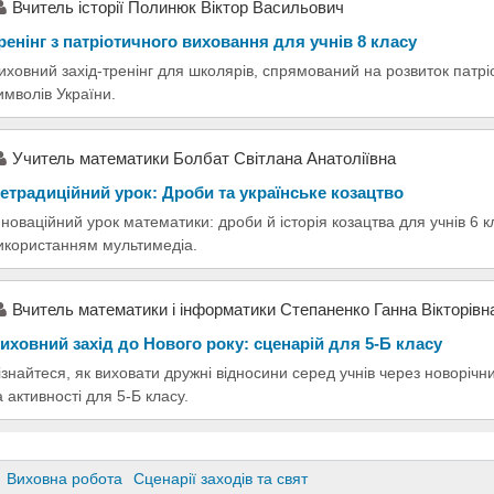
Вчитель історії Полинюк Віктор Васильович
ренінг з патріотичного виховання для учнів 8 класу
иховний захід-тренінг для школярів, спрямований на розвиток патр
имволів України.
Учитель математики Болбат Світлана Анатоліївна
етрадиційний урок: Дроби та українське козацтво
нноваційний урок математики: дроби й історія козацтва для учнів 6 
икористанням мультимедіа.
Вчитель математики і інформатики Степаненко Ганна Вікторівн
иховний захід до Нового року: сценарій для 5-Б класу
ізнайтеся, як виховати дружні відносини серед учнів через новорічни
а активності для 5-Б класу.
Виховна робота
Сценарії заходів та свят