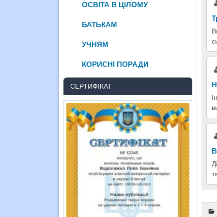
ОСВІТА В ЦІЛОМУ
Т
БАТЬКАМ
В
с
УЧНЯМ
КОРИСНІ ПОРАДИ
Н
СЕРТИФІКАТ
І
в
В
Д
т