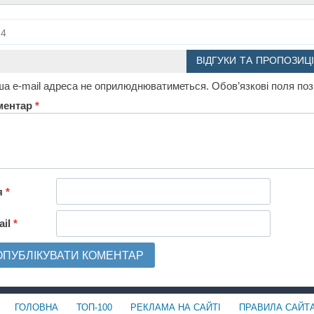
4
ВІДГУКИ ТА ПРОПОЗИЦІ
а e-mail адреса не оприлюднюватиметься.
Обов’язкові поля по
ментар
*
я
*
ail
*
ГОЛОВНА
ТОП-100
РЕКЛАМА НА САЙТІ
ПРАВИЛА САЙТ