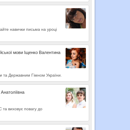
ивайте навички письма на уроці
ійської мови Іщенко Валентина
ями та Державним Гімном України.
 Анатоліївна
 та виховує повагу до