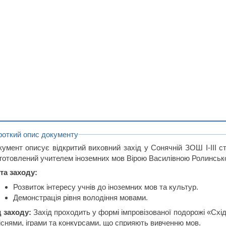
роткий опис документу
кумент описує відкритий виховний захід у Сонячній ЗОШ І-ІІІ ст
дготовлений учителем іноземних мов Вірою Василівною Ролинськ
та заходу:
Розвиток інтересу учнів до іноземних мов та культур.
Демонстрація рівня володіння мовами.
д заходу:
Захід проходить у формі імпровізованої подорожі «Схі
піснями, іграми та конкурсами, що сприяють вивченню мов.