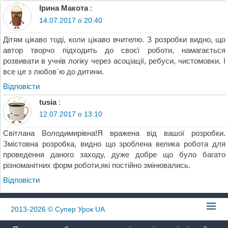
Ірина Макота
:
14.07.2017 о 20:40
Дітям цікаво тоді, коли цікаво вчителю. З розробки видно, що
автор творчо підходить до своєї роботи, намагається
розвивати в учнів логіку через асоціації, ребуси, чистомовки. І
все це з любов`ю до дитини.
Відповіcти
tusia
:
12.07.2017 о 13:10
Світлана Володимирівна!Я вражена від вашої розробки.
Змістовна розробка, видно що зроблена велика робота для
проведення даного заходу, дуже добре що було багато
різноманітних форм роботи,які постійно змінювались.
Відповіcти
2013-2026
© Супер Урок UA