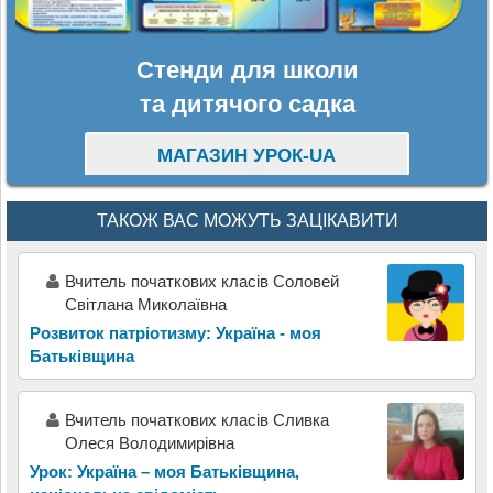
Стенди для школи
та дитячого садка
МАГАЗИН УРОК-UA
ТАКОЖ ВАС МОЖУТЬ ЗАЦІКАВИТИ
Вчитель початкових класів Соловей
Світлана Миколаївна
Розвиток патріотизму: Україна - моя
Батьківщина
Вчитель початкових класів Сливка
Олеся Володимирівна
Урок: Україна – моя Батьківщина,