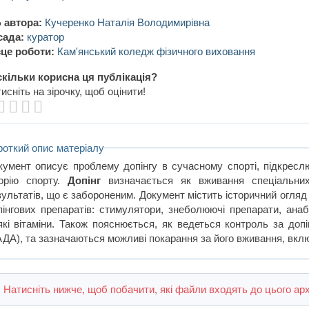
 автора:
Кучеренко Наталія Володимирівна
сада:
куратор
це роботи:
Кам'янський коледж фізичного виховання
кільки корисна ця публікація?
исніть на зірочку, щоб оцінити!
роткий опис матеріалу
кумент описує проблему допінгу в сучасному спорті, підкресл
торію спорту.
Допінг
визначається як вживання спеціальних
зультатів, що є забороненим. Документ містить історичний огляд
пінгових препаратів: стимулятори, знеболюючі препарати, анабол
які вітаміни. Також пояснюється, як ведеться контроль за допі
АДА), та зазначаються можливі покарання за його вживання, вкл
Натисніть нижче, щоб побачити, які файли входять до цього арх