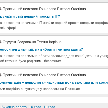
Практичний психолог Гончарова Вікторія Олегівна
к знайти свій перший проєкт в ІТ?
ізнайтеся, як новачкам в ІТ знайти перший проєкт, створити портфол
овій сфері.
Студент Водолажко Тетяна Ігорівна
елосипед дитячий: як вибрати і не прогадати?
ізнайтеся, як правильно обрати велосипед для вашої дитини з ураху
об катання було радісним і безпечним.
Практичний психолог Гончарова Вікторія Олегівна
онсультація у невролога - наскільки вона важлива для кож
оли потрібна онсультація у невролога на Позняках.
Виховна робота
10 клас
11 клас