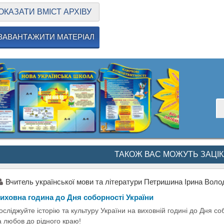
ОКАЗАТИ ВМІСТ АРХІВУ
ЗАВАНТАЖИТИ МАТЕРІАЛ
ТАКОЖ ВАС МОЖУТЬ ЗАЦІ
Вчитель украïнськоï мови та лiтератури Петришина Iрина Воло
иховна година до Дня соборності України
осліджуйте історію та культуру України на виховній годині до Дня с
а любов до рідного краю!