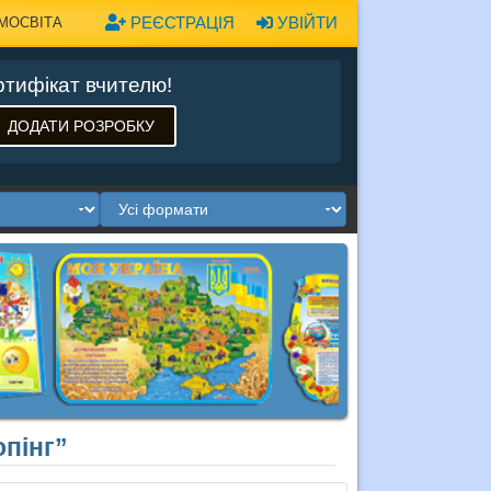
РЕЄСТРАЦІЯ
УВІЙТИ
МОСВІТА
тифікат вчителю!
ДОДАТИ РОЗРОБКУ
пінг”