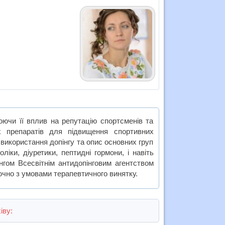
юючи її вплив на репутацію спортсменів та
 препаратів для підвищення спортивних
 використання допінгу та опис основних груп
іки, діуретики, пептидні гормони, і навіть
нгом Всесвітнім антидопінговим агентством
ючно з умовами терапевтичного винятку.
іву: