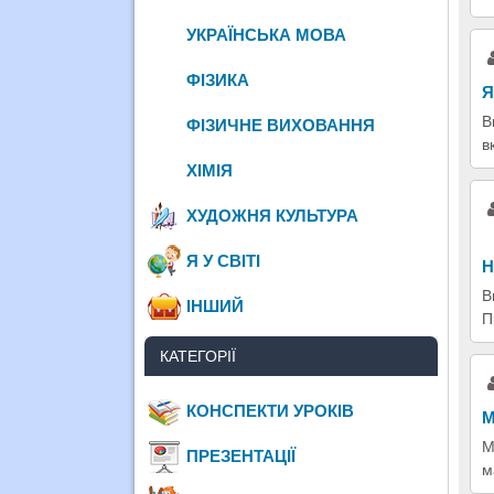
УКРАЇНСЬКА МОВА
ФІЗИКА
Я
В
ФІЗИЧНЕ ВИХОВАННЯ
в
ХІМІЯ
ХУДОЖНЯ КУЛЬТУРА
Я У СВІТІ
Н
В
ІНШИЙ
П
КАТЕГОРІЇ
КОНСПЕКТИ УРОКІВ
М
М
ПРЕЗЕНТАЦІЇ
м