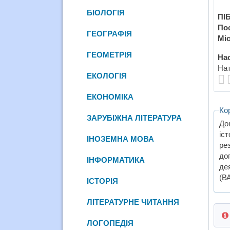
БІОЛОГІЯ
ПІБ
По
ГЕОГРАФІЯ
Міс
ГЕОМЕТРІЯ
Нас
Нат
ЕКОЛОГІЯ
ЕКОНОМІКА
Ко
ЗАРУБІЖНА ЛІТЕРАТУРА
До
іс
ІНОЗЕМНА МОВА
ре
до
ІНФОРМАТИКА
де
(В
ІСТОРІЯ
ЛІТЕРАТУРНЕ ЧИТАННЯ
ЛОГОПЕДІЯ