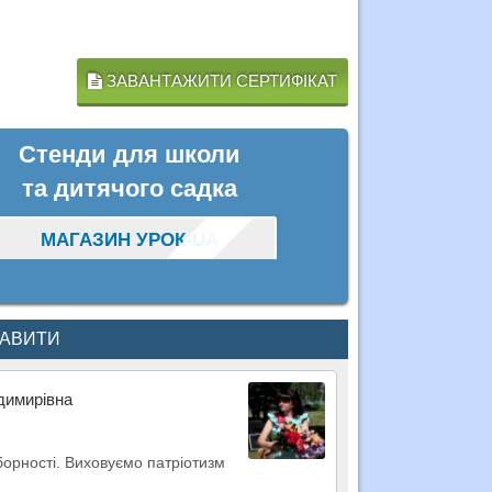
ЗАВАНТАЖИТИ СЕРТИФІКАТ
Стенди для школи
та дитячого садка
МАГАЗИН УРОК-UA
КАВИТИ
димирiвна
оборності. Виховуємо патріотизм