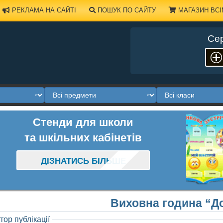
РЕКЛАМА НА САЙТІ
ПОШУК ПО САЙТУ
МАГАЗИН ВСІ
Сер
Стенди для школи
та шкільних кабінетів
ДІЗНАТИСЬ БІЛЬШЕ
Виховна година “До
тор публікації