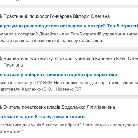
Практичний психолог Гончарова Вікторія Олегівна
к розумно розпорядитися виграшем у лотереї: Топ-5 стратег
играли в лотерею? Дізнайтесь про Топ-5 стратегій управління вигр
класти гроші та забезпечити фінансову стабільність.
Вихователь гуртожитку, психолог училища Карпенко Юлія Олекс
Павлівна
е потрап у лабіринт: виховна година про наркотики
иховна година у ПТУ №36 Новгородка: наслідки наркотиків, здорови
ідготували Карпенко Ю.О. і Нікітенко Т.П.
Вчитель початкових класів Водолажко Лілія Іванівна
атематика для 5 класу: сучасні книги
атематика для учнів 5 класу: як обрати? Чого навчить література дл
атематики?