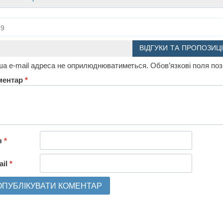
9
ВІДГУКИ ТА ПРОПОЗИЦІ
а e-mail адреса не оприлюднюватиметься.
Обов’язкові поля по
ментар
*
я
*
ail
*