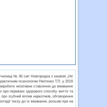
 училищі № 36 смт Новгородка з назвою „Не
рактичним психологом Нікітенко Т.П. у 2018
 виробити негативне ставлення до вживання
ти про переваги здорового способу життя та
про згубний вплив наркотиків, обговорення
тидії тиску до їх вживання, рольові ігри на