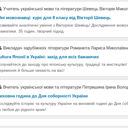
Учитель української мови та літератури Шевець Вікторія Мико
ні мовознавці: курс для 8 класу від Вікторії Шевець
озвивайте аналітичні уміння з Вікторією Шевець! Дослідження мовоз
раматики. 35 годин, творчий підхід.
Викладач зарубіжноїх літератури Романюта Лариса Миколаївн
ultura Японії в Україні: захід для всіх бажаючих
олучайтеся до заходу про японську культуру, традиції та мистецтво! 
еремонія й більше чекають на вас!
Вчитель украïнськоï мови та лiтератури Петришина Iрина Воло
иховна година до Дня соборності України
осліджуйте історію та культуру України на виховній годині до Дня с
а любов до рідного краю!