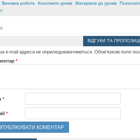
Виховна робота
Конспекти уроків
Матеріали до уроків
Психологі
ас
6
ВІДГУКИ ТА ПРОПОЗИЦІ
а e-mail адреса не оприлюднюватиметься.
Обов’язкові поля по
ментар
*
я
*
ail
*