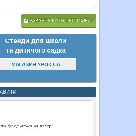
ЗАВАНТАЖИТИ СЕРТИФІКАТ
Стенди для школи
та дитячого садка
МАГАЗИН УРОК-UA
КАВИТИ
дика фокусується на виборі