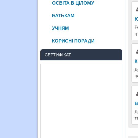
ОСВІТА В ЦІЛОМУ
БАТЬКАМ
Ю
Р
УЧНЯМ
г
КОРИСНІ ПОРАДИ
СЕРТИФІКАТ
К
Д
ц
В
Д
т