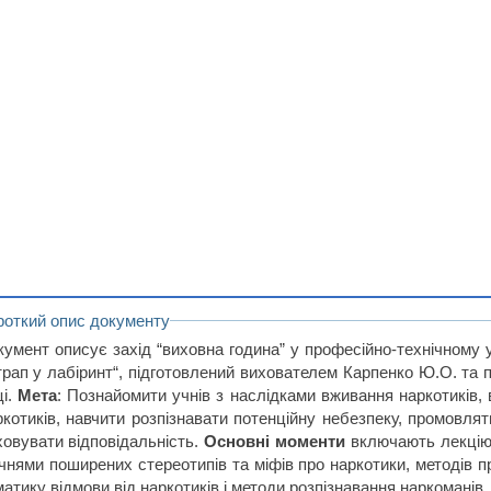
роткий опис документу
кумент описує захід “виховна година” у професійно-технічному
трап у лабіринт“, підготовлений вихователем Карпенко Ю.О. та п
ці.
Мета
: Познайомити учнів з наслідками вживання наркотиків,
ркотиків, навчити розпізнавати потенційну небезпеку, промовля
ховувати відповідальність.
Основні моменти
включають лекцію 
чнями поширених стереотипів та міфів про наркотики, методів про
атику відмови від наркотиків і методи розпізнавання наркоманів.