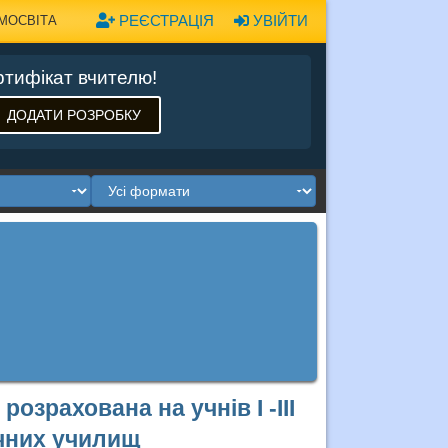
РЕЄСТРАЦІЯ
УВІЙТИ
МОСВІТА
тифікат вчителю!
ДОДАТИ РОЗРОБКУ
озрахована на учнів І -ІІІ
ічних училищ