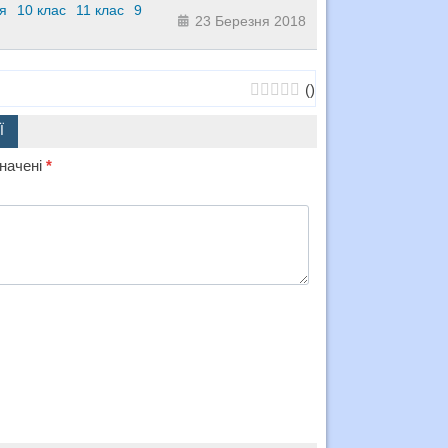
я
10 клас
11 клас
9
23 Березня 2018
(
)
Ї
значені
*