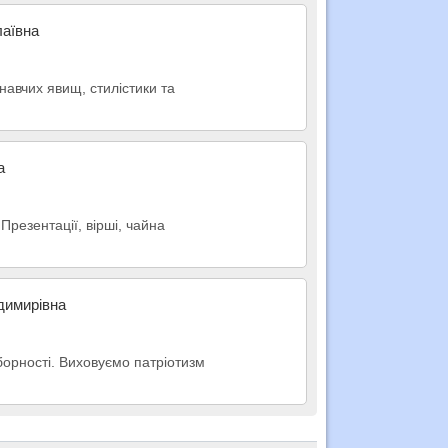
лаївна
навчих явищ, стилістики та
а
Презентації, вірші, чайна
димирiвна
оборності. Виховуємо патріотизм