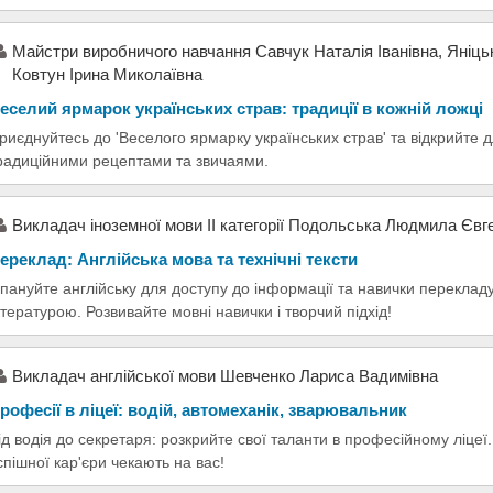
Майстри виробничого навчання Савчук Наталія Іванівна, Яніць
Ковтун Ірина Миколаївна
еселий ярмарок українських страв: традиції в кожній ложці
риєднуйтесь до 'Веселого ярмарку українських страв' та відкрийте дл
радиційними рецептами та звичаями.
Викладач іноземної мови II категорії Подольська Людмила Євге
ереклад: Англійська мова та технічні тексти
пануйте англійську для доступу до інформації та навички переклад
ітературою. Розвивайте мовні навички і творчий підхід!
Викладач англійської мови Шевченко Лариса Вадимівна
рофесії в ліцеї: водій, автомеханік, зварювальник
ід водія до секретаря: розкрийте свої таланти в професійному ліцеї
спішної кар'єри чекають на вас!