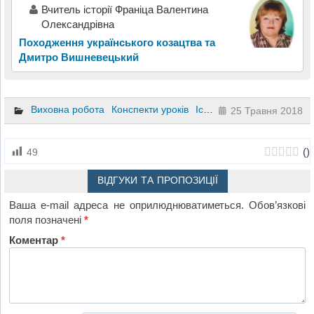
Вчитель історії Франіца Валентина
Олександрівна
Походження українського козацтва та
Дмитро Вишневецький
Виховна робота
Конспекти уроків
Історія
11 клас
25 Травня 2018
(
)
49
ВІДГУКИ ТА ПРОПОЗИЦІЇ
Ваша e-mail адреса не оприлюднюватиметься.
Обов’язкові
поля позначені
*
Коментар
*