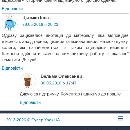
відеофільм,історичні факти від минулого і до сьогодення.
Відповіcти
Цьомко Інна
:
28.05.2018 о 20:23
Одразу зацікавлює анотація до матеріалу, яка відповідає
дійсності. Захід гарний, цікавий та пізнавальний. На мою думку,
колеги, які ознайомляться із таким сценарієм виявлять
бажання здійснити саме за ним виховну роботу із вказаної
тематики. Дякую!
Відповіcти
Вельма Олександр
:
30.05.2018 о 17:47
Дякую за підтримку. Коментар надихнув до праці☺
Відповіcти
2013-2026
© Супер Урок UA