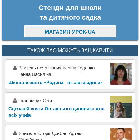
Стенди для школи
та дитячого садка
МАГАЗИН УРОК-UA
ТАКОЖ ВАС МОЖУТЬ ЗАЦІКАВИТИ
Вчитель початкових класів Геденко
Ганна Василіна
Шкільне свято «Родина - як зірка єдина»
Головійчук Оля
Сценарій свята Останнього дзвоника для
всіх учнів
Учитель історії Довбня Артем
Сергійович