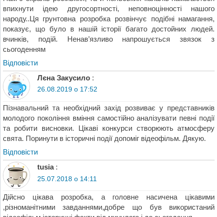
впихнути ідею другосортності, неповноцінності нашого
народу..Ця грунтовна розробка розвінчує подібні намагання,
показує, що було в нашій історії багато достойних людей.
вчинків, подій. Ненав’язливо напрошується звязок з
сьогоденням
Відповіcти
Лєна Закусило
:
26.08.2019 о 17:52
Пізнавальний та необхідний захід розвиває у представників
молодого покоління вміння самостійно аналізувати певні події
та робити висновки. Цікаві конкурси створюють атмосферу
свята. Поринути в історичні події допоміг відеофільм. Дякую.
Відповіcти
tusia
:
25.07.2018 о 14:11
Дійсно цікава розробка, а головне насичена цікавими
,різноманітними завданнями,добре що був використаний