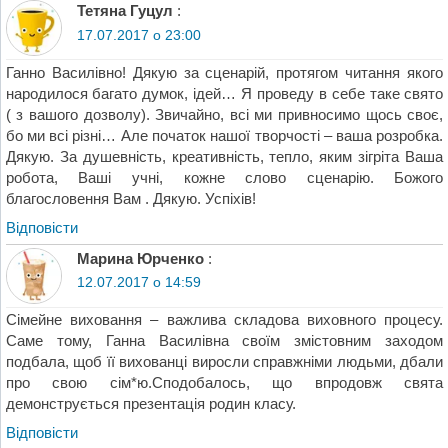
Тетяна Гуцул
:
17.07.2017 о 23:00
Ганно Василівно! Дякую за сценарій, протягом читання якого
народилося багато думок, ідей… Я проведу в себе таке свято
( з вашого дозволу). Звичайно, всі ми привносимо щось своє,
бо ми всі різні… Але початок нашої творчості – ваша розробка.
Дякую. За душевність, креативність, тепло, яким зігріта Ваша
робота, Ваші учні, кожне слово сценарію. Божого
благословення Вам . Дякую. Успіхів!
Відповіcти
Марина Юрченко
:
12.07.2017 о 14:59
Сімейне виховання – важлива складова виховного процесу.
Саме тому, Ганна Василівна своїм змістовним заходом
подбала, щоб її вихованці виросли справжніми людьми, дбали
про свою сім*ю.Сподобалось, що впродовж свята
демонструється презентація родин класу.
Відповіcти