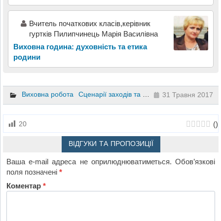
Вчитель початкових класів,керівник
гуртків Пилипчинець Марія Василівна
Виховна година: духовність та етика
родини
Виховна робота
Сценарії заходів та свят
2 клас
31 Травня 2017
(
)
20
ВІДГУКИ ТА ПРОПОЗИЦІЇ
Ваша e-mail адреса не оприлюднюватиметься.
Обов’язкові
поля позначені
*
Коментар
*