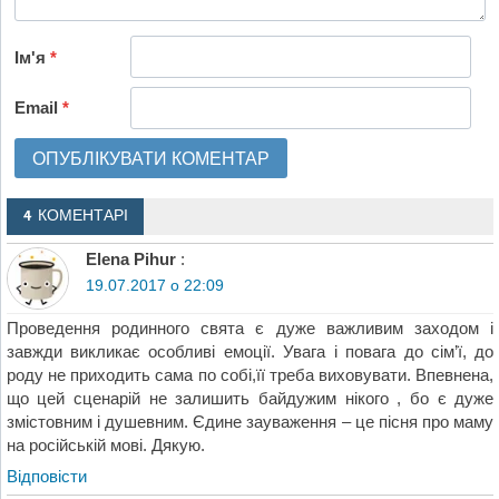
Ім'я
*
Email
*
4 КОМЕНТАРІ
Elena Pihur
:
19.07.2017 о 22:09
Проведення родинного свята є дуже важливим заходом і
завжди викликає особливі емоції. Увага і повага до сім’ї, до
роду не приходить сама по собі,її треба виховувати. Впевнена,
що цей сценарій не залишить байдужим нікого , бо є дуже
змістовним і душевним. Єдине зауваження – це пісня про маму
на російській мові. Дякую.
Відповіcти