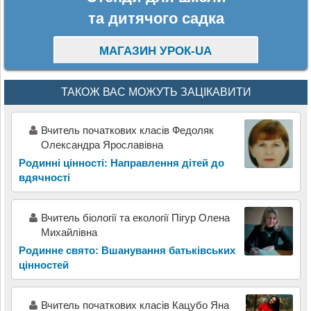
та дитячого садка
МАГАЗИН УРОК-UA
ТАКОЖ ВАС МОЖУТЬ ЗАЦІКАВИТИ
Вчитель початкових класів Федоляк
Олександра Ярославівна
Родинні цінності: Направлення дітей до
вдячності
Вчитель біології та екології Пігур Олена
Михайлівна
Родинне свято: Вшанування батьківських
цінностей
Вчитель початкових класів Кацубо Яна