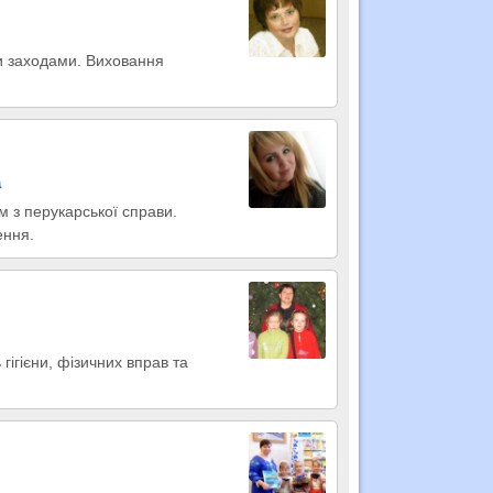
ми заходами. Виховання
а
м з перукарської справи.
ення.
 гігієни, фізичних вправ та