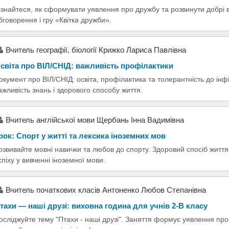
ізнайтеся, як сформувати уявлення про дружбу та розвинути добрі в
бговорення і гру «Квітка дружби».
Вчитель географії, біології Крижко Лариса Павлівна
світа про ВІЛ/СНІД: важливість профілактики
окумент про ВІЛ/СНІД: освіта, профілактика та толерантність до інф
ажливість знань і здорового способу життя.
Вчитель англійської мови Щербань Інна Вадимівна
рок: Спорт у житті та лексика іноземних мов
озвивайте мовні навички та любов до спорту. Здоровий спосіб життя 
спіху у вивченні іноземної мови.
Вчитель початкових класів Антоненко Любов Степанівна
тахи — наші друзі: виховна година для учнів 2-В класу
осліджуйте тему "Птахи - наші друзі". Заняття формує уявлення про п