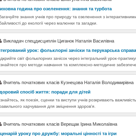
иховна година про озеленення: знання та турбота
багачуйте знання учнів про природу та озеленення з інтерактивни
байливості до екології через малюнки та загадки.
Викладач спецдисциплін Циганок Наталія Василівна
нтегрований урок: фольклорні зачіски та перукарська справ
ідкрийте світ фольклорних зачісок через інтегральний урок-практику
ізнайтеся про методи навчання та комплексно-методичне забезпеч
Вчитель початкових класів Кузнецова Наталія Володимирівна
доровий спосіб життя: поради для дітей
ізнайтесь, як поезія, сценки та виступи учнів розкривають важливість
равильного харчування для зміцнення здоров'я.
Вчитель початкових класів Верещак Ірина Миколаївна
ценарій уроку про дружбу: моральні цінності та ігри