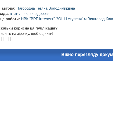
 автора:
Нагородна Тетяна Володимирівна
сада:
вчитель основ здоров'я
це роботи:
НВК "ВРГ"Інтелект"-ЗОШ І ступеня" м.Вишгород Киї
кільки корисна ця публікація?
исніть на зірочку, щоб оцінити!
Вікно перегляду доку