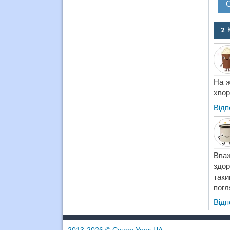
2 
На ж
хвор
Відп
Вваж
здор
таки
погл
Відп