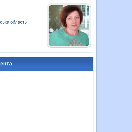
вська область
мента