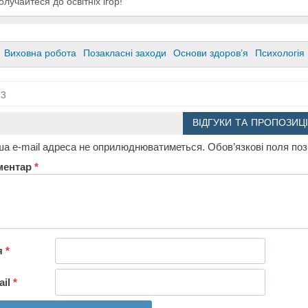
олучайтеся до освітніх ігор!
Виховна робота
Позакласні заходи
Основи здоров’я
Психологія
3
ВІДГУКИ ТА ПРОПОЗИЦІ
а e-mail адреса не оприлюднюватиметься.
Обов’язкові поля по
ментар
*
я
*
ail
*