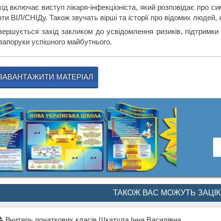
хід включає виступ лікаря-інфекціоніста, який розповідає про с
ти ВІЛ/СНІДу. Також звучать вірші та історії про відомих людей, 
вершується захід закликом до усвідомлення ризиків, підтримки
 запоруки успішного майбутнього.
ЗАВАНТАЖИТИ МАТЕРІАЛ
ТАКОЖ ВАС МОЖУТЬ ЗАЦІ
Вчитель початкових класів Шкатула Інна Василівна