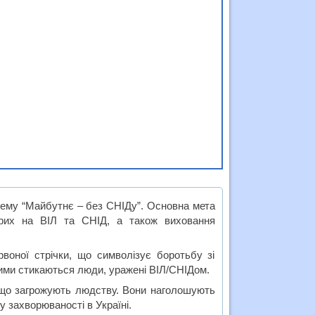
тему “Майбутнє – без СНІДу”. Основна мета
рих на ВІЛ та СНІД, а також виховання
рвоної стрічки, що символізує боротьбу зі
кими стикаються люди, уражені ВІЛ/СНІДом.
, що загрожують людству. Вони наголошують
 захворюваності в Україні.