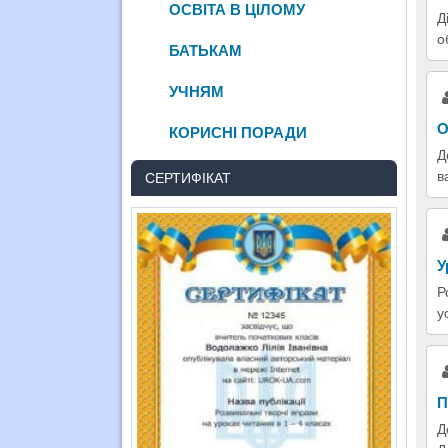
ОСВІТА В ЦІЛОМУ
Д
о
БАТЬКАМ
УЧНЯМ
О
КОРИСНІ ПОРАДИ
Д
в
СЕРТИФІКАТ
У
Р
у
П
Д