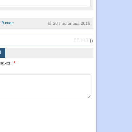
9 клас
28 Листопада 2016
(
)
Ї
значені
*