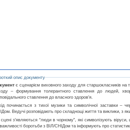
роткий опис документу
кумент
є сценарієм виховного заходу для старшокласників на 
ходу – формування толерантного ставлення до людей, хво
дповідального ставлення до власного здоров’я.
хід починається з тихої музики та символічної заставки – че
ІДом. Ведучі розповідають про складнощі життя та виклики, з я
 сцені з’являються “люди в чорному”, які символізують віруси
 важливості боротьби з ВІЛ/СНІДом та інформують про статистику