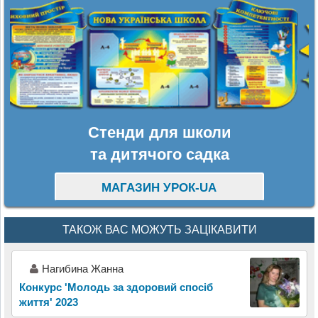
Стенди для школи
та дитячого садка
МАГАЗИН УРОК-UA
ТАКОЖ ВАС МОЖУТЬ ЗАЦІКАВИТИ
Нагибина Жанна
Конкурс 'Молодь за здоровий спосіб
життя' 2023