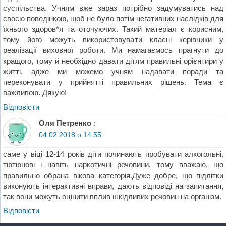
суспільства. Учням вже зараз потрібно задумуватись над
своєю поведінкою, щоб не було потім негативних наслідків для
їхнього здоров*я та оточуючих. Такий матеріал є корисним,
тому його можуть використовувати класні керівники у
реалізації виховної роботи. Ми намагаємось прагнути до
кращого, тому й необхідно давати дітям правильні орієнтири у
житті, адже ми можемо учням надавати поради та
переконувати у прийнятті правильних рішень. Тема є
важливою. Дякую!
Відповіcти
Оля Петренко
:
04.02.2018 о 14:55
саме у віці 12-14 років діти починають пробувати алкогольні,
тютюнові і навіть наркотичні речовини, тому вважаю, що
правильно обрана вікова категорія.Дуже добре, що підлітки
виконують інтерактивні вправи, дають відповіді на запитання,
так вони можуть оцінити вплив шкідливих речовин на організм.
Відповіcти