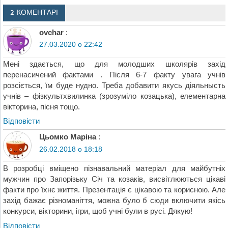
2 КОМЕНТАРІ
ovchar
:
27.03.2020 о 22:42
Мені здається, що для молодших школярів захід
перенасичений фактами . Після 6-7 факту увага учнів
розсіється, їм буде нудно. Треба добавити якусь діяльнысть
учнів – фізкультхвилинка (зрозуміло козацька), елементарна
вікторина, пісня тощо.
Відповіcти
Цьомко Маріна
:
26.02.2018 о 18:18
В розробці вміщено пізнавальний матеріал для майбутніх
мужчин про Запорізьку Січ та козаків, висвітлюються цікаві
факти про їхнє життя. Презентація є цікавою та корисною. Але
захід бажає різноманіття, можна було б сюди включити якісь
конкурси, вікторини, ігри, щоб учні були в русі. Дякую!
Відповіcти