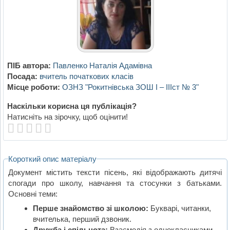
ПІБ автора:
Павленко Наталія Адамівна
Посада:
вчитель початкових класів
Місце роботи:
ОЗНЗ "Рокитнівська ЗОШ І – ІІІст № 3"
Наскільки корисна ця публікація?
Натисніть на зірочку, щоб оцінити!
Короткий опис матеріалу
Документ містить тексти пісень, які відображають дитячі
спогади про школу, навчання та стосунки з батьками.
Основні теми:
Перше знайомство зі школою:
Букварі, читанки,
вчителька, перший дзвоник.
Дружба і спільнота:
Взаємодія з однокласниками,