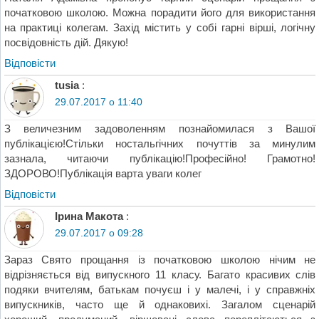
початковою школою. Можна порадити його для використання
на практиці колегам. Захід містить у собі гарні вірші, логічну
посвідовність дій. Дякую!
Відповіcти
tusia
:
29.07.2017 о 11:40
З величезним задоволенням познайомилася з Вашої
публікацією!Стільки ностальгічних почуттів за минулим
зазнала, читаючи публікацію!Професійно! Грамотно!
ЗДОРОВО!Публікація варта уваги колег
Відповіcти
Ірина Макота
:
29.07.2017 о 09:28
Зараз Свято прощання із початковою школою нічим не
відрізняється від випускного 11 класу. Багато красивих слів
подяки вчителям, батькам почуєш і у малечі, і у справжніх
випускників, часто ще й однаковихі. Загалом сценарій