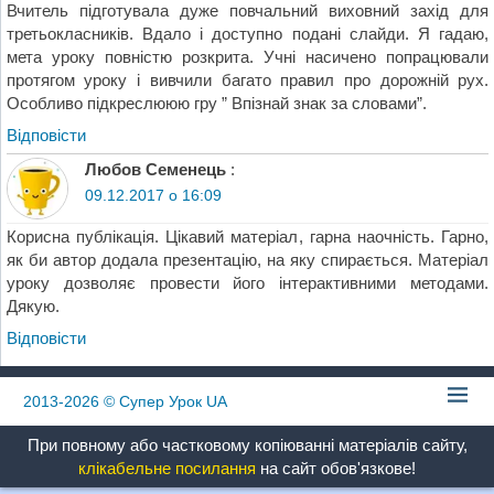
Вчитель підготувала дуже повчальний виховний захід для
третьокласників. Вдало і доступно подані слайди. Я гадаю,
мета уроку повністю розкрита. Учні насичено попрацювали
протягом уроку і вивчили багато правил про дорожній рух.
Особливо підкреслююю гру ” Впізнай знак за словами”.
Відповіcти
Любов Семенець
:
09.12.2017 о 16:09
Корисна публікація. Цікавий матеріал, гарна наочність. Гарно,
як би автор додала презентацію, на яку спирається. Матеріал
уроку дозволяє провести його інтерактивними методами.
Дякую.
Відповіcти
2013-2026
© Супер Урок UA
При повному або частковому копіюванні матеріалів сайту,
клікабельне посилання
на сайт обов'язкове!