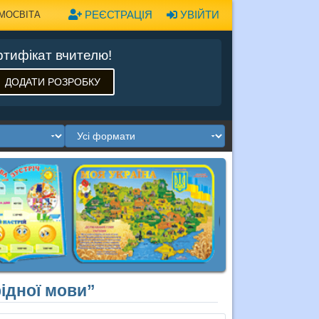
РЕЄСТРАЦІЯ
УВІЙТИ
МОСВІТА
тифікат вчителю!
ДОДАТИ РОЗРОБКУ
рідної мови”