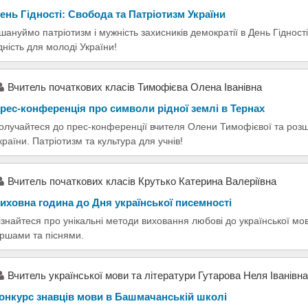
ень Гідності: Свобода та Патріотизм України
шануймо патріотизм і мужність захисників демократії в День Гідності 
дність для молоді України!
Вчитель початкових класів Тимофієва Олена Іванівна
рес-конференція про символи рідної землі в Тернах
олучайтеся до прес-конференції вчителя Олени Тимофієвої та роз
країни. Патріотизм та культура для учнів!
Вчитeль початкових класів Крутько Катeрина Валeріївна
иховна година до Дня української писемності
ізнайтеся про унікальні методи виховання любові до української мов
іршами та піснями.
Вчитель української мови та літератури Гутарова Неля Іванівна
онкурс знавців мови в Башмачанській школі