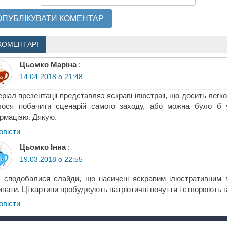
КОМЕНТАРІ
Цьомко Маріна
:
14.04.2018 о 21:48
ріал презентаціі представляэ яскраві ілюстраіі, що досить лег
лося побачити сценарій самого заходу, або можна було б у
рмаціэю. Дякую.
овіcти
Цьомко Інна
:
19.03.2018 о 22:55
 сподобалися слайди, що насичені яскравим ілюстративним ма
ивати. Ці картини пробуджують патріотичні почуття і створюють г
овіcти