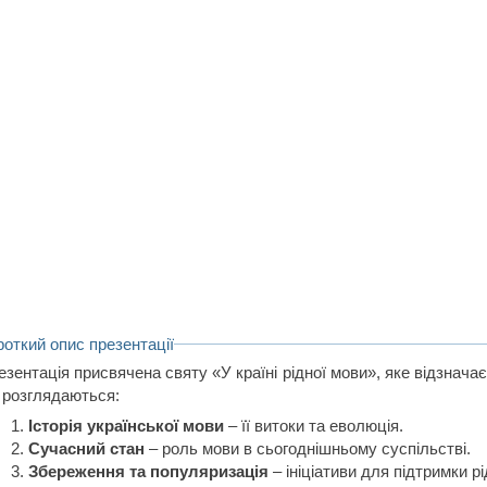
роткий опис презентації
зентація присвячена святу «У країні рідної мови», яке відзначає
й розглядаються:
Історія української мови
– її витоки та еволюція.
Сучасний стан
– роль мови в сьогоднішньому суспільстві.
Збереження та популяризація
– ініціативи для підтримки рі