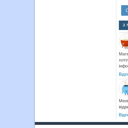
2 
Мате
хоті
інфо
Відп
Мені
відр
Відп