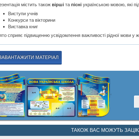
езентація містить також
вірші
та
пісні
українською мовою, які пі
Виступи учнів
Конкурси та вікторини
Виставка книг
ято сприяє підвищенню усвідомлення важливості рідної мови у жи
ЗАВАНТАЖИТИ МАТЕРІАЛ
ТАКОЖ ВАС МОЖУТЬ ЗАЦІ