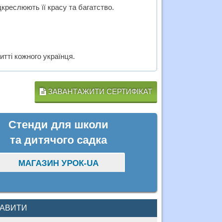
дкреслюють її красу та багатство.
тті кожного українця.
ЗАВАНТАЖИТИ СЕРТИФІКАТ
Стенди для школи
та дитячого садка
МАГАЗИН УРОК-UA
КАВИТИ