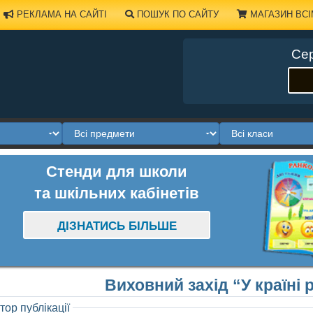
РЕКЛАМА НА САЙТІ
ПОШУК ПО САЙТУ
МАГАЗИН ВСІ
Сер
Стенди для школи
та шкільних кабінетів
ДІЗНАТИСЬ БІЛЬШЕ
Виховний захід “У країні 
тор публікації