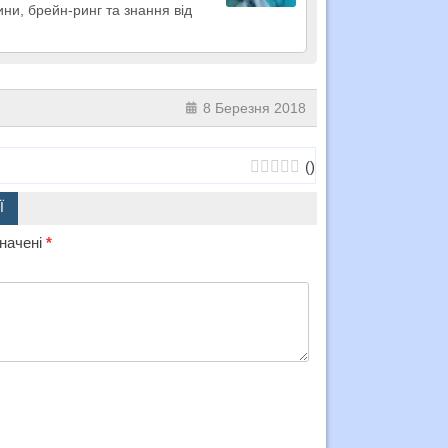
ини, брейн-ринг та знання від
8 Березня 2018
(
)
Ї
значені
*