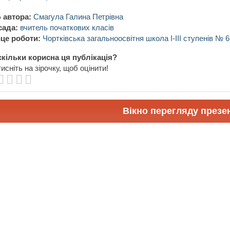
 автора:
Смагула Галина Петрівна
сада:
вчитель початкових класів
це роботи:
Чортківська загальноосвітня школа І-ІІІ ступенів № 6
кільки корисна ця публікація?
исніть на зірочку, щоб оцінити!
Вікно перегляду презен