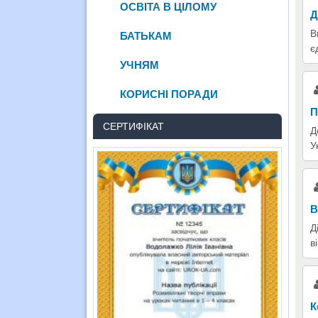
ОСВІТА В ЦІЛОМУ
Д
В
БАТЬКАМ
є
УЧНЯМ
КОРИСНІ ПОРАДИ
П
СЕРТИФІКАТ
Д
У
В
Д
в
К