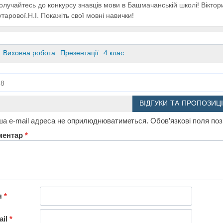
олучайтесь до конкурсу знавців мови в Башмачанській школі! Віктор
утарової.Н.І. Покажіть свої мовні навички!
Виховна робота
Презентації
4 клас
8
ВІДГУКИ ТА ПРОПОЗИЦІ
а e-mail адреса не оприлюднюватиметься.
Обов’язкові поля по
ментар
*
я
*
ail
*