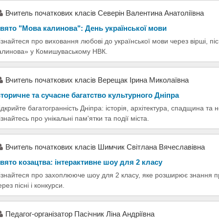
Вчитель початкових класів Северін Валентина Анатоліївна
вято "Мова калинова": День української мови
ізнайтеся про виховання любові до української мови через вірші, піс
алинова» у Комишуваському НВК.
Вчитель початкових класів Верещак Ірина Миколаївна
сторичне та сучасне багатство культурного Дніпра
ідкрийте багатогранність Дніпра: історія, архітектура, спадщина та 
ізнайтесь про унікальні пам'ятки та події міста.
Вчитель початкових класів Шимчик Світлана Вячеславівна
вято козацтва: інтерактивне шоу для 2 класу
ізнайтеся про захоплююче шоу для 2 класу, яке розширює знання пр
ерез пісні і конкурси.
Педагог-організатор Пасічник Ліна Андріївна