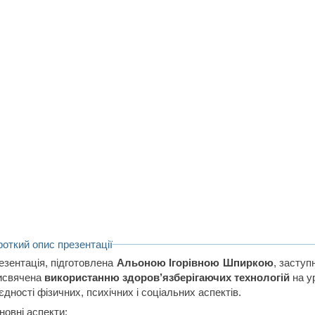
роткий опис презентації
езентація, підготовлена
Альоною Ігорівною Шпиркою
, засту
исвячена
використанню здоров’язберігаючих технологій
на у
єдності фізичних, психічних і соціальних аспектів.
новні аспекти: