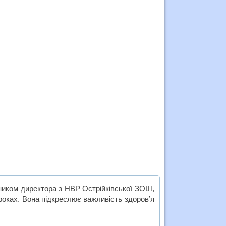
пником директора з НВР Острійківської ЗОШ,
роках. Вона підкреслює важливість здоров’я