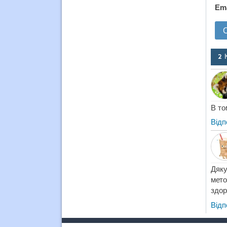
Em
2 
В то
Відп
Дяк
мето
здор
Відп