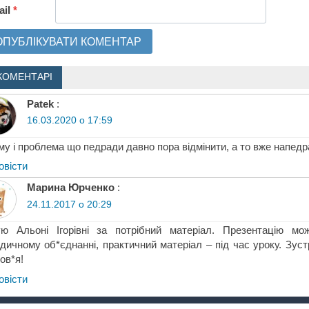
ail
*
КОМЕНТАРІ
Patek
:
16.03.2020 о 17:59
му і проблема що педради давно пора відмінити, а то вже напед
овіcти
Марина Юрченко
:
24.11.2017 о 20:29
ую Альоні Ігорівні за потрібний матеріал. Презентацію мо
дичному об*єднанні, практичний матеріал – під час уроку. Зуст
ов*я!
овіcти