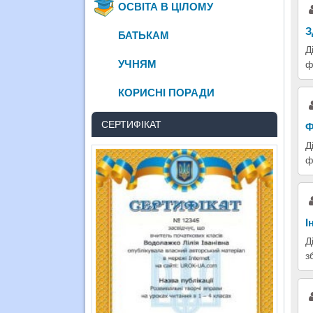
ОСВІТА В ЦІЛОМУ
З
БАТЬКАМ
Д
УЧНЯМ
ф
КОРИСНІ ПОРАДИ
СЕРТИФІКАТ
Ф
Д
ф
І
Д
з