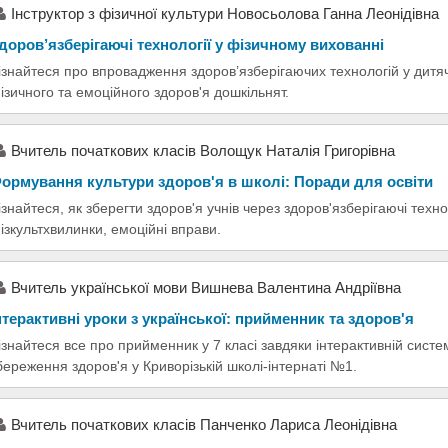
Інструктор з фізичної культури Новосьолова Ганна Леонідівна
доров’язберігаючі технології у фізичному вихованні
ізнайтеся про впровадження здоров’язберігаючих технологій у дитяч
ізичного та емоційного здоров'я дошкільнят.
Вчитель початкових класів Волощук Наталія Григорівна
ормування культури здоров'я в школі: Поради для освіти
ізнайтеся, як зберегти здоров'я учнів через здоров'язберігаючі техно
ізкультхвилинки, емоційні вправи.
Вчитель української мови Вишнева Валентина Андріївна
нтерактивні уроки з української: прийменник та здоров'я
ізнайтеся все про прийменник у 7 класі завдяки інтерактивній систе
береження здоров'я у Криворізькій школі-інтернаті №1.
Вчитель початкових класів Панченко Лариса Леонідівна