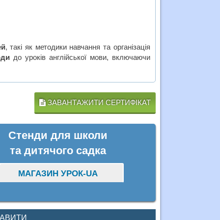
ей
, такі як методики навчання та організація
оди
до уроків англійської мови, включаючи
ЗАВАНТАЖИТИ СЕРТИФІКАТ
Стенди для школи
та дитячого садка
МАГАЗИН УРОК-UA
КАВИТИ