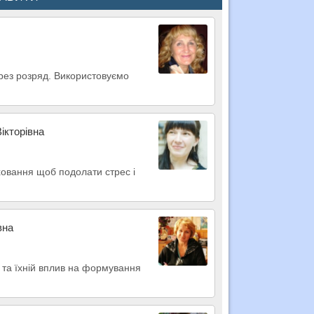
рез розряд. Використовуємо
ікторівна
иховання щоб подолати стрес і
вна
 та їхній вплив на формування