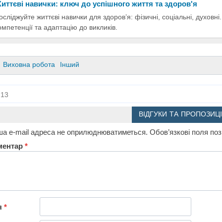
иттєві навички: ключ до успішного життя та здоров'я
осліджуйте життєві навички для здоров’я: фізичні, соціальні, духовні
омпетенції та адаптацію до викликів.
Виховна робота
Інший
13
ВІДГУКИ ТА ПРОПОЗИЦІ
а e-mail адреса не оприлюднюватиметься.
Обов’язкові поля по
ментар
*
я
*