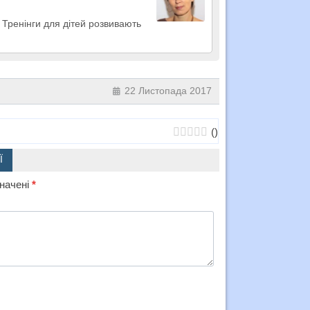
. Тренінги для дітей розвивають
22 Листопада 2017
(
)
Ї
значені
*