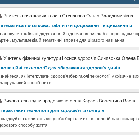
Вчитель початкових класів Степанова Ольга Володимирівна
атематика початкова: таблички додавання і віднімання 5
пановуємо таблиці додавання й віднімання числа 5 з переходом че
артки, мультимедіа й тематичні вправи для цікавого навчання.
Учитель фізичної культури і основ здоров'я Синявська Олена В
нноваційні технології для збереження здоров'я учнів
ізнайтеся, як інтегрувати здоров’язберігаючі технології у фізичне в
алорухливий спосіб життя.
Вихователь групи продовженого дня Карась Валентина Василі
нтерактивні технології для здоров’я школярів
осліджуйте важливість здоров’язберігаючих технологій для школярів
дорового способу життя.