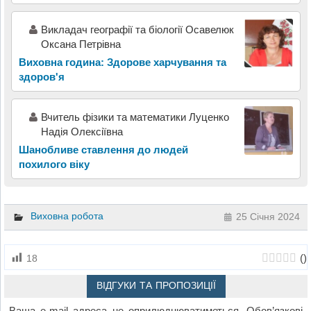
Викладач географії та біології Осавелюк
Оксана Петрівна
Виховна година: Здорове харчування та
здоров'я
Вчитель фізики та математики Луценко
Надія Олексіївна
Шанобливе ставлення до людей
похилого віку
Виховна робота
25 Січня 2024
(
)
18
ВІДГУКИ ТА ПРОПОЗИЦІЇ
Ваша e-mail адреса не оприлюднюватиметься.
Обов’язкові