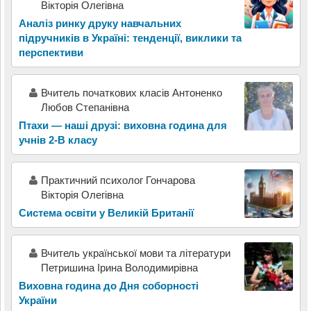
Вікторія Олегівна
Аналіз ринку друку навчальних
підручників в Україні: тенденції, виклики та
перспективи
Вчитель початкових класів Антоненко
Любов Степанівна
Птахи — наші друзі: виховна година для
учнів 2-В класу
Практичний психолог Гончарова
Вікторія Олегівна
Система освіти у Великій Британії
Вчитель украïнськоï мови та лiтератури
Петришина Iрина Володимирiвна
Виховна година до Дня соборності
України