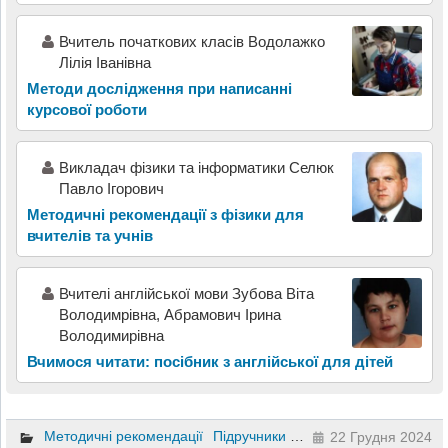
Вчитель початкових класів Водолажко
Лілія Іванівна
Методи дослідження при написанні
курсової роботи
Викладач фізики та інформатики Селюк
Павло Ігорович
Методичні рекомендації з фізики для
вчителів та учнів
Вчителі англійської мови Зубова Віта
Володимрівна, Абрамович Ірина
Володимирівна
Вчимося читати: посібник з англійської для дітей
Методичні рекомендації
Підручники та посібники
Фізика
7 
22 Грудня 2024