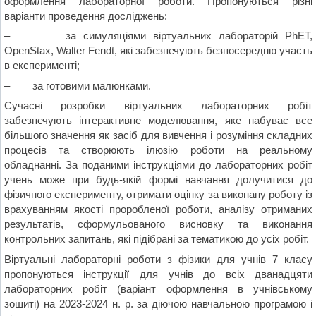
оформлення лабораторної роботи. Пропонуються різні
варіанти проведення досліджень:
– за симуляціями віртуальних лабораторій PhET,
OpenStax, Walter Fendt, які забезпечують безпосередню участь
в експерименті;
– за готовими малюнками.
Сучасні розробки віртуальних лабораторних робіт
забезпечують інтерактивне моделювання, яке набуває все
більшого значення як засіб для вивчення і розуміння складних
процесів та створюють ілюзію роботи на реальному
обладнанні. За поданими інструкціями до лабораторних робіт
учень може при будь-якій формі навчання долучитися до
фізичного експерименту, отримати оцінку за виконану роботу із
врахуванням якості проробленої роботи, аналізу отриманих
результатів, сформульованого висновку та виконання
контрольних запитань, які підібрані за тематикою до усіх робіт.
Віртуальні лабораторні роботи з фізики для учнів 7 класу
пропонуються інструкції для учнів до всіх дванадцяти
лабораторних робіт (варіант оформлення в учнівському
зошиті) на 2023-2024 н. р. за діючою навчальною програмою і