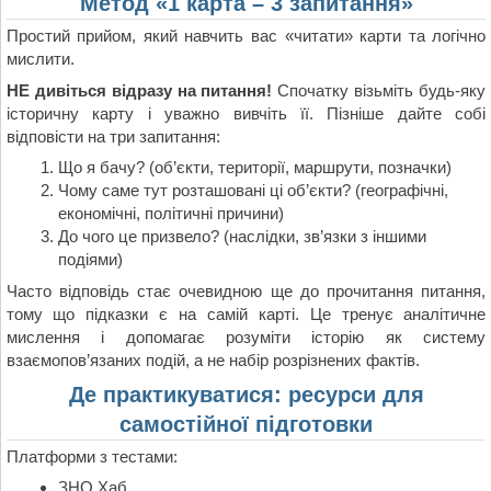
Метод «1 карта – 3 запитання»
Простий прийом, який навчить вас «читати» карти та логічно
мислити.
НЕ дивіться відразу на питання!
Спочатку візьміть будь-яку
історичну карту і уважно вивчіть її. Пізніше дайте собі
відповісти на три запитання:
Що я бачу? (об’єкти, території, маршрути, позначки)
Чому саме тут розташовані ці об’єкти? (географічні,
економічні, політичні причини)
До чого це призвело? (наслідки, зв’язки з іншими
подіями)
Часто відповідь стає очевидною ще до прочитання питання,
тому що підказки є на самій карті. Це тренує аналітичне
мислення і допомагає розуміти історію як систему
взаємопов’язаних подій, а не набір розрізнених фактів.
Де практикуватися: ресурси для
самостійної підготовки
Платформи з тестами:
ЗНО Хаб