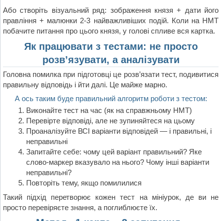
Або створіть візуальний ряд: зображення князя + дати його
правління + малюнки 2-3 найважливіших подій. Коли на НМТ
побачите питання про цього князя, у голові спливе вся картка.
Як працювати з тестами: не просто
розв’язувати, а аналізувати
Головна помилка при підготовці це розв’язати тест, подивитися
правильну відповідь і йти далі. Це майже марно.
А ось таким буде правильний алгоритм роботи з тестом:
Виконайте тест на час (як на справжньому НМТ)
Перевірте відповіді, але не зупиняйтеся на цьому
Проаналізуйте ВСІ варіанти відповідей — і правильні, і
неправильні
Запитайте себе: чому цей варіант правильний? Яке
слово-маркер вказувало на нього? Чому інші варіанти
неправильні?
Повторіть тему, якщо помилилися
Такий підхід перетворює кожен тест на мініурок, де ви не
просто перевіряєте знання, а поглиблюєте їх.