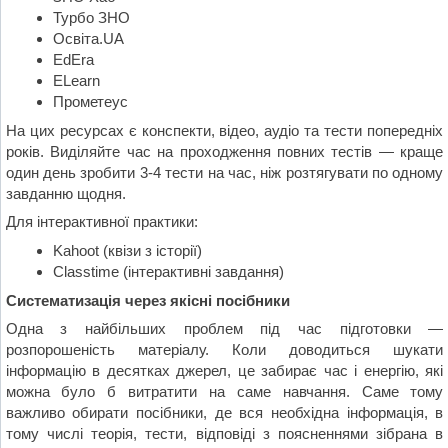
Турбо ЗНО
Освіта.UA
EdEra
ELearn
Прометеус
На цих ресурсах є конспекти, відео, аудіо та тести попередніх
років. Виділяйте час на проходження повних тестів — краще
один день зробити 3-4 тести на час, ніж розтягувати по одному
завданню щодня.
Для інтерактивної практики:
Kahoot (квізи з історії)
Classtime (інтерактивні завдання)
Систематизація через якісні посібники
Одна з найбільших проблем під час підготовки —
розпорошеність матеріалу. Коли доводиться шукати
інформацію в десятках джерел, це забирає час і енергію, які
можна було б витратити на саме навчання. Саме тому
важливо обирати посібники, де вся необхідна інформація, в
тому числі теорія, тести, відповіді з поясненнями зібрана в