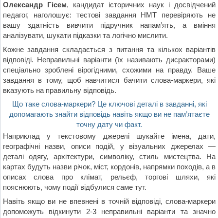
Олександр Гісем
, кандидат історичних наук і досвідчений
педагог, наголошує: тестові завдання НМТ перевіряють не
вашу здатність вивчити підручник напам’ять, а вміння
аналізувати, шукати підказки та логічно мислити.
Кожне завдання складається з питання та кількох варіантів
відповіді. Неправильні варіанти (їх називають дисракторами)
спеціально зроблені вірогідними, схожими на правду. Ваше
завдання в тому, щоб навчитися бачити слова-маркери, які
вказують на правильну відповідь.
Що таке слова-маркери? Це ключові деталі в завданні, які
допомагають знайти відповідь навіть якщо ви не пам’ятаєте
точну дату чи факт.
Наприклад у текстовому джерелі шукайте імена, дати,
географічні назви, описи подій, у візуальних джерелах —
деталі одягу, архітектури, символіку, стиль мистецтва. На
картах будуть назви річок, міст, кордонів, напрямки походів, а в
описах слова про клімат, рельєф, торгові шляхи, які
пояснюють, чому події відбулися саме тут.
Навіть якщо ви не впевнені в точній відповіді, слова-маркери
допоможуть відкинути 2-3 неправильні варіанти та значно