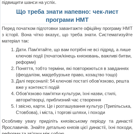
підвищити шанси на успіх.
Що треба знати напевно: чек-лист
програми НМТ
Перед початком підготовки завантажте офіційну програму НМТ
з історії. Вона чітко вказує, що треба знати. Систематизуйте
матеріал так:
Дати. Пам’ятайте, що вам потрібні не всі підряд, а лише
ключові події (початок/кінець князювань, важливі битви,
реформи)
Поняття, тобто терміни, які повторюються в завданнях
(феодалізм, магдебурзьке право, козацтво тощо)
Далі персоналії: 54 ключові постаті обов’язково, решта
вже у контексті подій
Обов’язково пам’ятки культури, їхні назви, стилі,
автори/творці, приблизний час створення
І звісно, карти. Це і розташування культур (Трипільська,
Стовбова), і міста, і торгові шляхи, і походи
Особливу увагу приділіть князівському періоду та династії
Ярославичів. Знайте детально князів цієї династії, їхні походи,
реформи та зв’язки між собою.