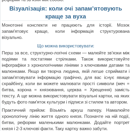
Візуалізація: коли очі запам’ятовують
краще за вуха
Монотонні конспекти не працюють для історії. Мозок
запам’ятовує краще, коли інформація структурована
візуально.
Що можна використовувати:
Перш за все, структурно-логічні схеми — малюйте зв’язки між
подіями та постатями стрілками. Також використовуйте
інфографіки з хронологічними лініями з ключовими датами та
малюнками. Якщо ви творча людина, якій легше сприймати і
запам’ятовувати інформацію графічно, для вас існує явище
скрайбінгу, коли ви можете малювати прості символи (меч =
битва, корона = князювання, церква = Хрещення) замість
тексту. А ще можна використовувати візуальні картки, на яких
будуть фото пам’яток культури і підписи зі стилем та автором.
Практичний прийом: Візьміть аркуш паперу. Намалюйте
хронологічну лінію життя одного князя. Позначте на ній події,
битви, реформи маленькими малюнками. Додайте портрет
князя і 2-3 ключові факти. Таку картку важко забути.