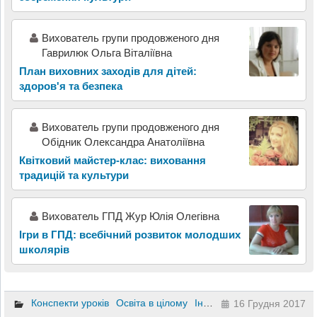
Вихователь групи продовженого дня
Гаврилюк Ольга Віталіївна
План виховних заходів для дітей:
здоров'я та безпека
Вихователь групи продовженого дня
Обідник Олександра Анатоліївна
Квітковий майстер-клас: виховання
традицій та культури
Вихователь ГПД Жур Юлія Олегівна
Ігри в ГПД: всебічний розвиток молодших
школярів
Конспекти уроків
Освіта в цілому
Інший
2 клас
3 клас
4 к
16 Грудня 2017