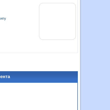
типу
мента