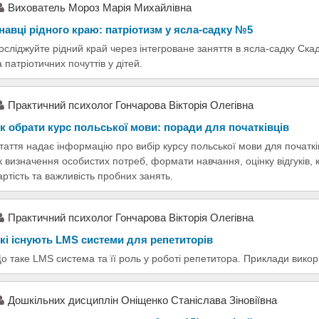
Вихователь Мороз Марія Михайлівна
навці рідного краю: патріотизм у ясла-садку №5
осліджуйте рідний край через інтегроване заняття в ясла-садку Скад
а патріотичних почуттів у дітей.
Практичний психолог Гончарова Вікторія Олегівна
к обрати курс польської мови: поради для початківців
таття надає інформацію про вибір курсу польської мови для початків
к визначення особистих потреб, формати навчання, оцінку відгуків, 
артість та важливість пробних занять.
Практичний психолог Гончарова Вікторія Олегівна
кі існують LMS системи для репетиторів
о таке LMS система та її роль у роботі репетитора. Приклади вик
Дошкільних дисциплін Оніщенко Станіслава Зіновіївна