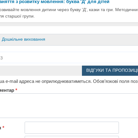
аняття з розвитку мовлення: буква 'Д' для дітей
озвивайте мовлення дитини через букву 'Д', казки та гри. Методични
ля старшої групи.
Дошкільне виховання
3
ВІДГУКИ ТА ПРОПОЗИЦІ
а e-mail адреса не оприлюднюватиметься.
Обов’язкові поля по
ментар
*
я
*