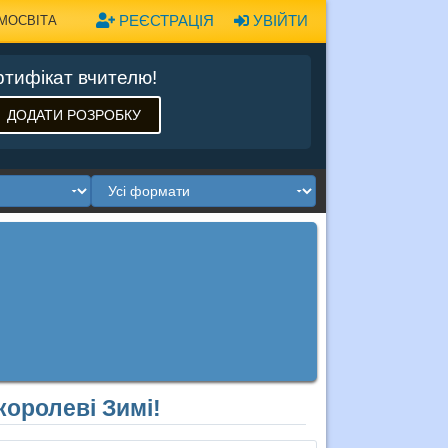
РЕЄСТРАЦІЯ
УВІЙТИ
МОСВІТА
тифікат вчителю!
ДОДАТИ РОЗРОБКУ
оролеві Зимі!