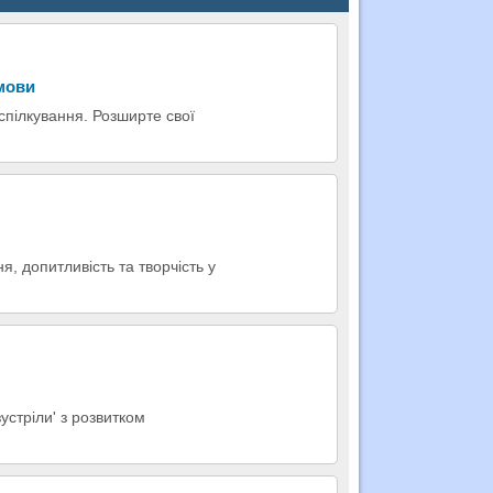
 мови
 спілкування. Розширте свої
я, допитливість та творчість у
устріли' з розвитком