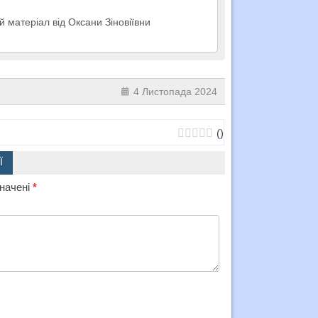
й матеріал від Оксани Зіновіївни
4 Листопада 2024
(
)
Ї
значені
*