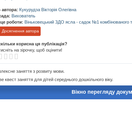
 автора:
Кукурудза Вікторія Олегівна
сада:
Вихователь
це роботи:
Віньковецький ЗДО ясла - садок №1 комбінованого 
Досягнення автора
кільки корисна ця публікація?
исніть на зірочку, щоб оцінити!
лексне заняття з розвиту мови.
ве квест заняття для дітей середнього дошкільного віку.
Вікно перегляду доку