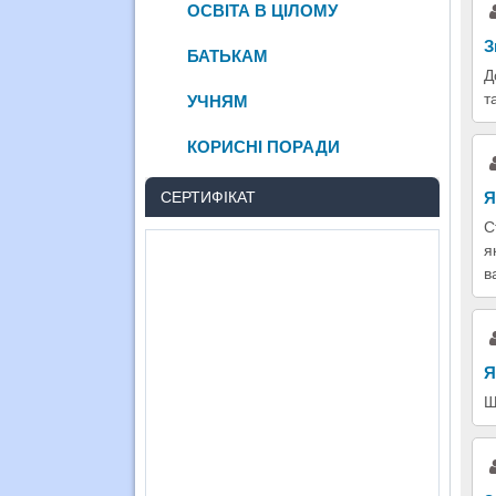
ОСВІТА В ЦІЛОМУ
З
БАТЬКАМ
Д
т
УЧНЯМ
КОРИСНІ ПОРАДИ
Я
СЕРТИФІКАТ
С
я
в
Я
Щ