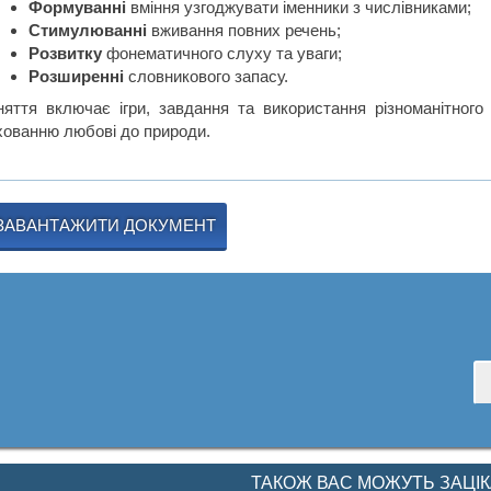
Формуванні
вміння узгоджувати іменники з числівниками;
Стимулюванні
вживання повних речень;
Розвитку
фонематичного слуху та уваги;
Розширенні
словникового запасу.
няття включає ігри, завдання та використання різноманітного
хованню любові до природи.
ЗАВАНТАЖИТИ ДОКУМЕНТ
ТАКОЖ ВАС МОЖУТЬ ЗАЦІ