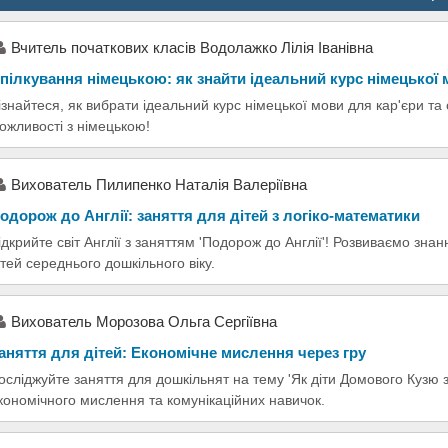
Вчитель початкових класів Водолажко Лілія Іванівна
пілкування німецькою: як знайти ідеальний курс німецької
ізнайтеся, як вибрати ідеальний курс німецької мови для кар'єри та
ожливості з німецькою!
Вихователь Пилипенко Наталія Валеріївна
одорож до Англії: заняття для дітей з логіко-математики
ідкрийте світ Англії з заняттям 'Подорож до Англії'! Розвиваємо знанн
ітей середнього дошкільного віку.
Вихователь Морозова Ольга Сергіївна
аняття для дітей: Економічне мислення через гру
осліджуйте заняття для дошкільнят на тему 'Як діти Домового Кузю з
кономічного мислення та комунікаційних навичок.