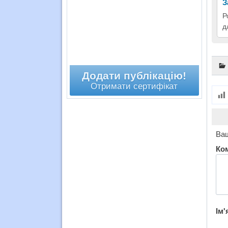
З
Р
д
Додати публікацію!
Отримати сертифікат
Ваш
Ко
Ім'