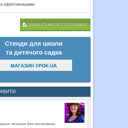
та ефективнішими.
ЗАВАНТАЖИТИ СЕРТИФІКАТ
Стенди для школи
та дитячого садка
МАГАЗИН УРОК-UA
КАВИТИ
чання читання без негативних