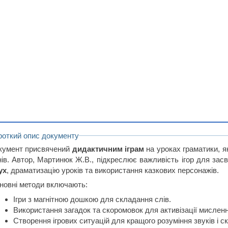
роткий опис документу
кумент присвячений
дидактичним іграм
на уроках граматики, я
нів. Автор, Мартинюк Ж.В., підкреслює важливість ігор для зас
ух
, драматизацію уроків та використання казкових персонажів.
новні методи включають:
Ігри з магнітною дошкою для складання слів.
Використання загадок та скоромовок для активізації мисленн
Створення ігрових ситуацій для кращого розуміння звуків і ск