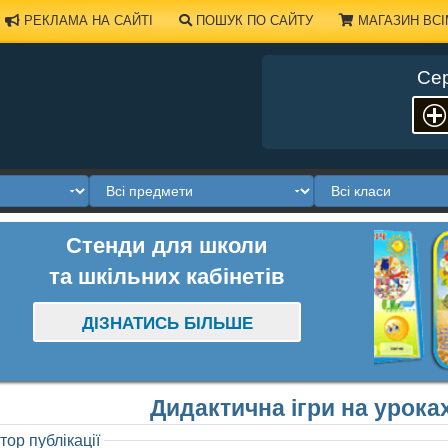
РЕКЛАМА НА САЙТІ
ПОШУК ПО САЙТУ
МАГАЗИН ВСІ
Сер
Стенди для школи
та шкільних кабінетів
ДІЗНАТИСЬ БІЛЬШЕ
Дидактична ігри на урока
тор публікації