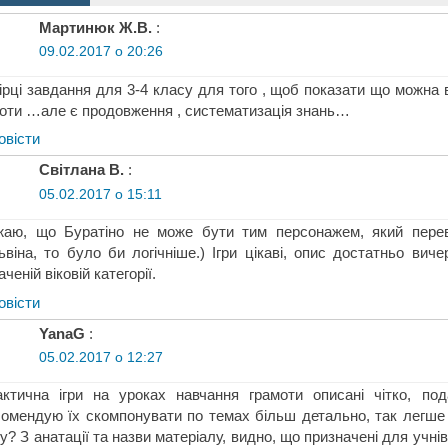
Мартинюк Ж.В.
:
09.02.2017 о 20:26
ірці завдання для 3-4 класу для того , щоб показати що можна
оти …але є продовження , систематизація знань…
овіcти
Світлана В.
:
05.02.2017 о 15:11
жаю, що Буратіно не може бути тим персонажем, який перев
віна, то було би логічніше.) Ігри цікаві, опис достатньо вич
аченій віковій категорії.
овіcти
YanaG
:
05.02.2017 о 12:27
ктична ігри на уроках навчання грамоти описані чітко, под
омендую їх скомпонувати по темах більш детально, так легше ї
у? З анатації та назви матеріалу, видно, що призначені для учнів