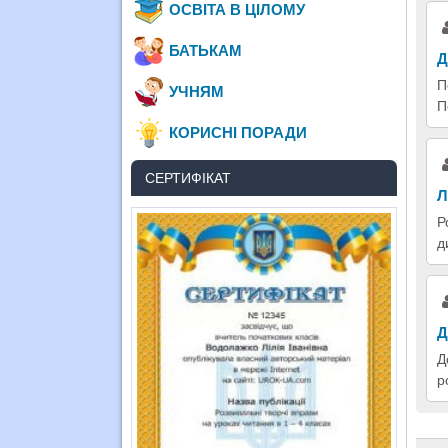
ОСВІТА В ЦІЛОМУ
БАТЬКАМ
Д
П
УЧНЯМ
П
КОРИСНІ ПОРАДИ
СЕРТИФІКАТ
Л
Р
д
Д
Д
р