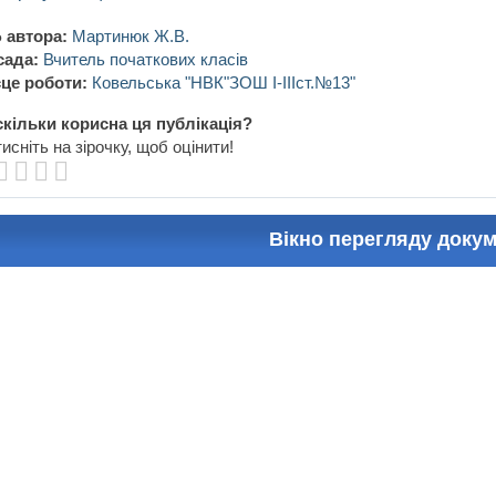
 автора:
Мартинюк Ж.В.
сада:
Вчитель початкових класів
це роботи:
Ковельська "НВК"ЗОШ І-ІІІст.№13"
кільки корисна ця публікація?
исніть на зірочку, щоб оцінити!
Вікно перегляду доку