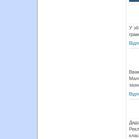
У зб
грам
Відп
Вва
Маль
зазн
Відп
Дида
Рекл
клас