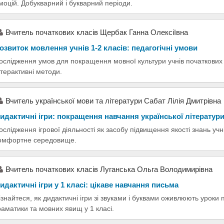
моцій. Добукварний і букварний періоди.
Вчитель початкових класів Щербак Ганна Олексіївна
озвиток мовлення учнів 1-2 класів: педагогічні умови
ослідження умов для покращення мовної культури учнів початкових 
нтерактивні методи.
Вчитель української мови та літератури Сабат Лілія Дмитрівна
идактичні ігри: покращення навчання української літератур
ослідження ігрової діяльності як засобу підвищення якості знань учні
омфортне середовище.
Вчитель початкових класів Луганська Ольга Володимирівна
идактичні ігри у 1 класі: цікаве навчання письма
ізнайтеся, як дидактичні ігри зі звуками і буквами оживлюють уроки
раматики та мовних явищ у 1 класі.