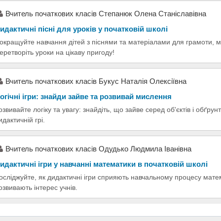
Вчитель початкових класів Степанюк Олена Станіславівна
идактичні пісні для уроків у початковій школі
окращуйте навчання дітей з піснями та матеріалами для грамоти, 
еретворіть уроки на цікаву пригоду!
Вчитель початкових класів Букус Наталія Олексіївна
огічні ігри: знайди зайве та розвивай мислення
озвивайте логіку та увагу: знайдіть, що зайве серед об'єктів і обґрун
идактичній грі.
Вчитель початкових класів Одудько Людмила Іванівна
идактичні ігри у навчанні математики в початковій школі
осліджуйте, як дидактичні ігри сприяють навчальному процесу матем
озвивають інтерес учнів.