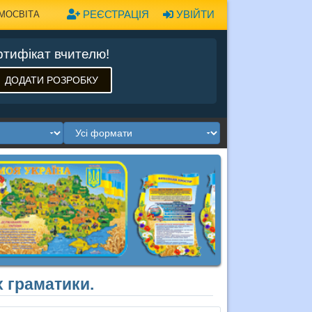
РЕЄСТРАЦІЯ
УВІЙТИ
МОСВІТА
тифікат вчителю!
ДОДАТИ РОЗРОБКУ
х граматики.