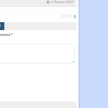
4 Лютого 2017
(
)
Ї
значені
*