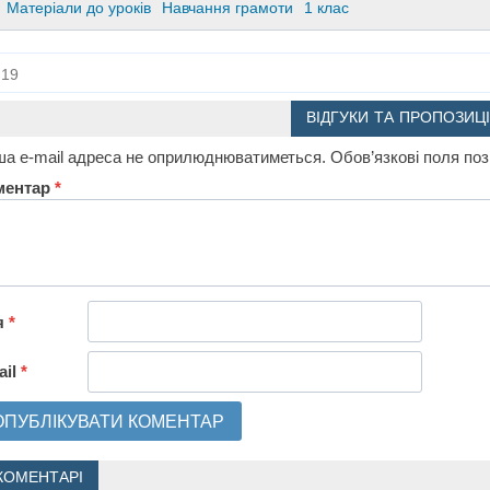
Матеріали до уроків
Навчання грамоти
1 клас
19
ВІДГУКИ ТА ПРОПОЗИЦІ
а e-mail адреса не оприлюднюватиметься.
Обов’язкові поля по
ментар
*
я
*
ail
*
КОМЕНТАРІ