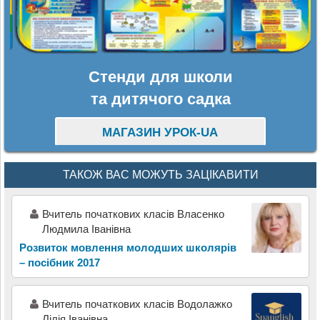
Стенди для школи
та дитячого садка
МАГАЗИН УРОК-UA
ТАКОЖ ВАС МОЖУТЬ ЗАЦІКАВИТИ
Вчитель початкових класів Власенко
Людмила Іванівна
Розвиток мовлення молодших школярів
– посібник 2017
Вчитель початкових класів Водолажко
Лілія Іванівна