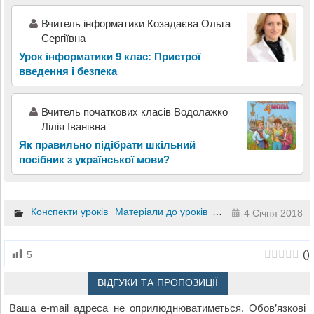
Вчитель інформатики Козадаєва Ольга
Сергіївна
Урок інформатики 9 клас: Пристрої
введення і безпека
Вчитель початкових класів Водолажко
Лілія Іванівна
Як правильно підібрати шкільний
посібник з української мови?
Конспекти уроків
Матеріали до уроків
1 клас
2 клас
4 Січня 2018
(
)
5
ВІДГУКИ ТА ПРОПОЗИЦІЇ
Ваша e-mail адреса не оприлюднюватиметься.
Обов’язкові