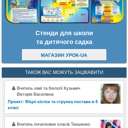
Стенди для школи
та дитячого садка
МАГАЗИН УРОК-UA
ТАКОЖ ВАС МОЖУТЬ ЗАЦІКАВИТИ
Вчитель хімії та біології Кузьмич
Вікторія Василівна
Проект: Міцні кістки та струнка постава в 8
класі
Вчитель початкових класів Тиошенко