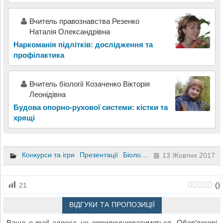
Вчитель правознавства Резенко
Наталія Олександрівна
Наркоманія підлітків: дослідження та
профілактика
Вчитель біології Козаченко Вікторія
Леонідівна
Будова опорно-рухової системи: кістки та
хрящі
Конкурси та ігри
Презентації
Біологія
7 клас
8 клас
13 Жовтня 2017
(
)
21
ВІДГУКИ ТА ПРОПОЗИЦІЇ
Ваша e-mail адреса не оприлюднюватиметься.
Обов’язкові