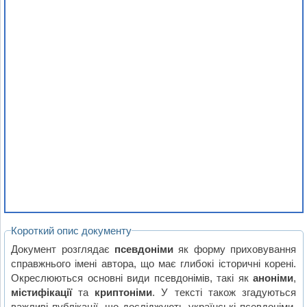
Короткий опис документу
Документ розглядає
псевдоніми
як форму приховування
справжнього імені автора, що має глибокі історичні корені.
Окреслюються основні види псевдонімів, такі як
аноніми
,
містифікації
та
криптоніми
. У тексті також згадуються
важливі публікації, що досліджують українські псевдоніми,