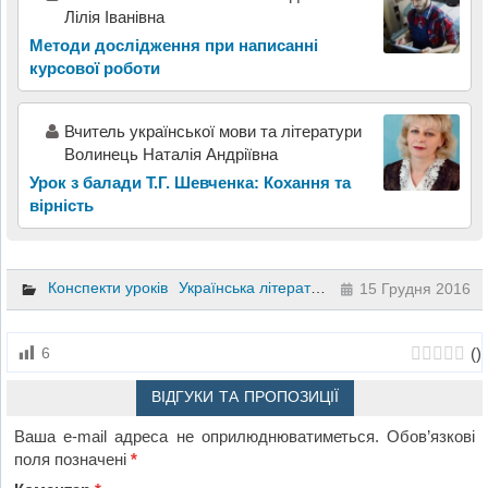
Лілія Іванівна
Методи дослідження при написанні
курсової роботи
Вчитель української мови та літератури
Волинець Наталія Андріївна
Урок з балади Т.Г. Шевченка: Кохання та
вірність
Конспекти уроків
Українська література
10 клас
11 клас
15 Грудня 2016
(
)
6
ВІДГУКИ ТА ПРОПОЗИЦІЇ
Ваша e-mail адреса не оприлюднюватиметься.
Обов’язкові
поля позначені
*