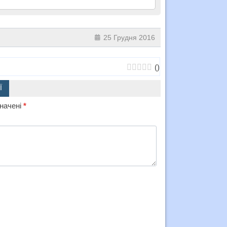
25 Грудня 2016
(
)
Ї
значені
*