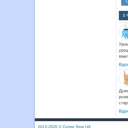
2 
Урок
уроц
важл
Відп
Дуж
розм
стар
Відп
2013-2026
© Супер Урок UA