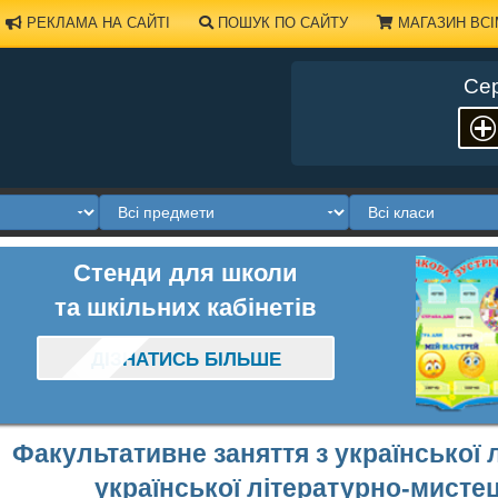
РЕКЛАМА НА САЙТІ
ПОШУК ПО САЙТУ
МАГАЗИН ВСІ
Сер
Стенди для школи
та шкільних кабінетів
ДІЗНАТИСЬ БІЛЬШЕ
Факультативне заняття з української 
української літературно-мистец