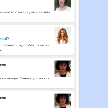
оричний контекст і сучасні мотиви
рові?
проблем зі здоров'ям, таких як
я.
ївна
ості автора. Різновиди ознак та
ївна