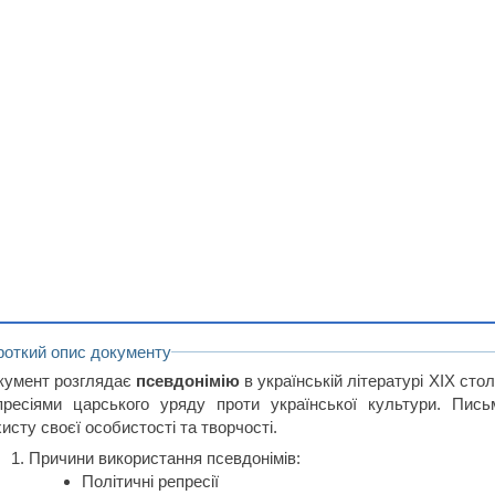
роткий опис документу
кумент розглядає
псевдонімію
в українській літературі XIX столі
пресіями царського уряду проти української культури. Пис
исту своєї особистості та творчості.
Причини використання псевдонімів:
Політичні репресії