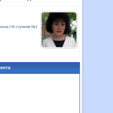
ола І-ІІІ ступенів №1
мента