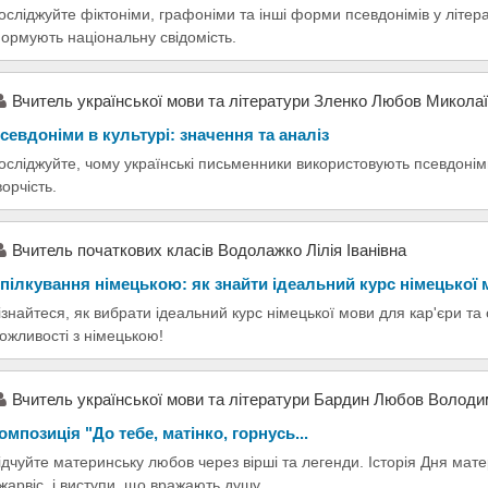
осліджуйте фіктоніми, графоніми та інші форми псевдонімів у літерат
ормують національну свідомість.
Вчитель української мови та літератури Зленко Любов Микола
севдоніми в культурі: значення та аналіз
осліджуйте, чому українські письменники використовують псевдонім
ворчість.
Вчитель початкових класів Водолажко Лілія Іванівна
пілкування німецькою: як знайти ідеальний курс німецької
ізнайтеся, як вибрати ідеальний курс німецької мови для кар'єри та
ожливості з німецькою!
Вчитель української мови та літератури Бардин Любов Володи
омпозиція "До тебе, матінко, горнусь...
ідчуйте материнську любов через вірші та легенди. Історія Дня мат
жарвіс, і виступи, що вражають душу.