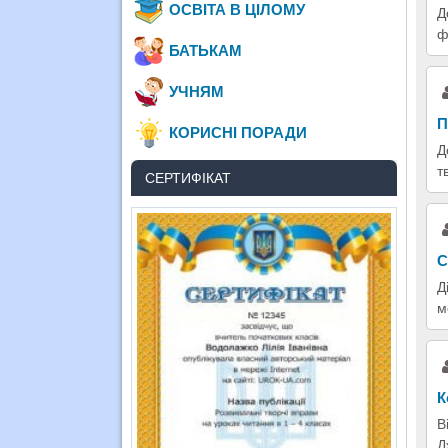
ОСВІТА В ЦІЛОМУ
Д
ф
БАТЬКАМ
УЧНЯМ
П
КОРИСНІ ПОРАДИ
Д
т
СЕРТИФІКАТ
С
Д
м
К
В
Д