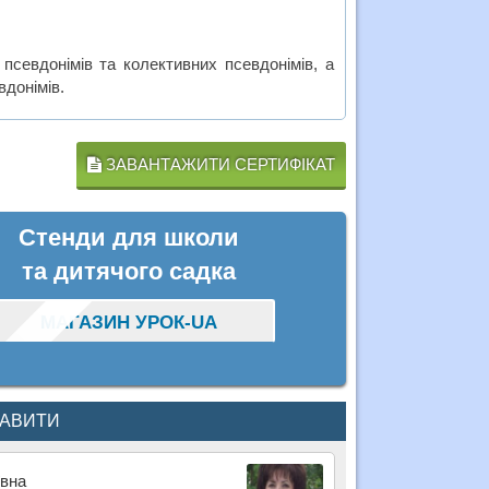
 псевдонімів та колективних псевдонімів, а
вдонімів.
ЗАВАНТАЖИТИ СЕРТИФІКАТ
Стенди для школи
та дитячого садка
МАГАЗИН УРОК-UA
КАВИТИ
ївна