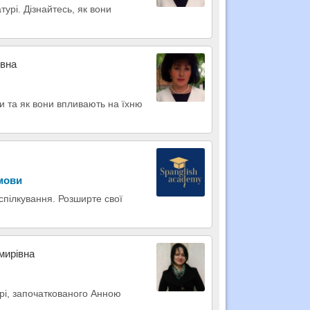
урі. Дізнайтесь, як вони
ївна
и та як вони впливають на їхню
 мови
 спілкування. Розширте свої
мирівна
ері, започаткованого Анною