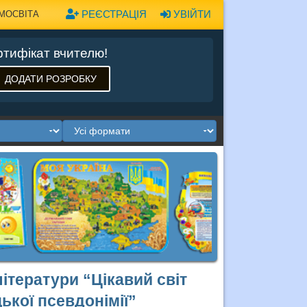
РЕЄСТРАЦІЯ
УВІЙТИ
МОСВІТА
тифікат вчителю!
ДОДАТИ РОЗРОБКУ
літератури “Цікавий світ
ької псевдонімії”