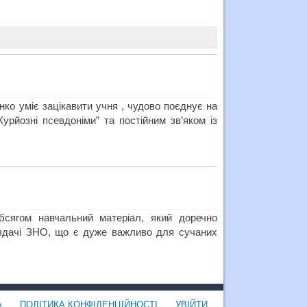
нко уміє зацікавити учня , чудово поєднує на
Курйозні псевдоніми” та постійним зв’яком із
бсягом навчальний матеріал, який доречно
с здачі ЗНО, що є дуже важливо для сучаних
А
ПОЛІТИКА КОНФІДЕНЦІЙНОСТІ
УВІЙТИ