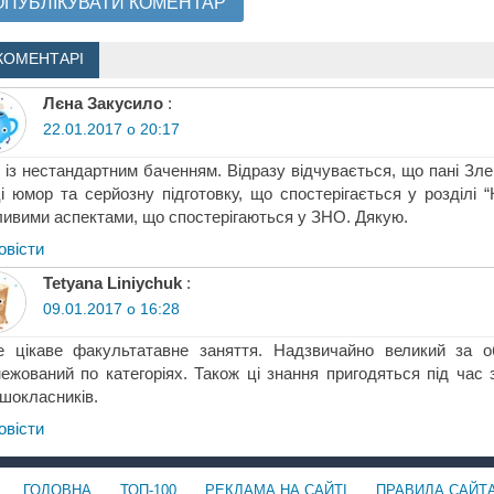
КОМЕНТАРІ
Лєна Закусило
:
22.01.2017 о 20:17
 із нестандартним баченням. Відразу відчувається, що пані Зле
і юмор та серйозну підготовку, що спостерігається у розділі “
ивими аспектами, що спостерігаються у ЗНО. Дякую.
овіcти
Tetyana Liniychuk
:
09.01.2017 о 16:28
е цікаве факультатавне заняття. Надзвичайно великий за о
ежований по категоріях. Також ці знання пригодяться під ча
шокласників.
овіcти
ГОЛОВНА
ТОП-100
РЕКЛАМА НА САЙТІ
ПРАВИЛА САЙТ