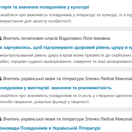
сторія та значення псевдонімів у культурі
ізнайтеся про важливість псевдонімів у літературі та культурі, їх іст
икористання для захисту особистості.
Вчитель початкових класів Водолажко Лілія Іванівна
к харчуватись, щоб підтримувати здоровий рівень цукру в к
еконтрольований рівень цукру в крові може призвести до серйозних 
іабет, серцево-судинні захворювання, ожиріння та інші захворюванн
Вчитель української мови та літератури Зленко Любов Микола
севдоніми у мистецтві: значення та різноманітність
ізнайтеся про значимість псевдонімів та їх роль у створенні ідентичн
пособи творення, унікальні функції у творчості.
Вчитель української мови та літератури Зленко Любов Микола
ізновиди Псевдонімів в Українській Літературі