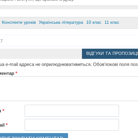
Конспекти уроків
Українська література
10 клас
11 клас
7
ВІДГУКИ ТА ПРОПОЗИЦІ
а e-mail адреса не оприлюднюватиметься.
Обов’язкові поля по
ментар
*
я
*
ail
*