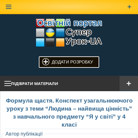
Наверх
ДОДАТИ РОЗРОБКУ
ПІДІБРАТИ МАТЕРІАЛИ
Формула щастя. Конспект узагальнюючого
уроку з теми “Людина – найвища цінність”
з навчального предмету “Я у світі” у 4
класі
Автор публікації