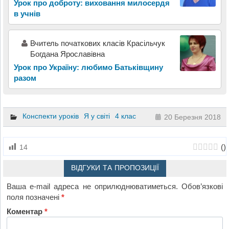
Урок про доброту: виховання милосердя
в учнів
Вчитель початкових класів Красільчук
Богдана Ярославівна
Урок про Україну: любимо Батьківщину
разом
Конспекти уроків
Я у світі
4 клас
20 Березня 2018
(
)
14
ВІДГУКИ ТА ПРОПОЗИЦІЇ
Ваша e-mail адреса не оприлюднюватиметься.
Обов’язкові
поля позначені
*
Коментар
*