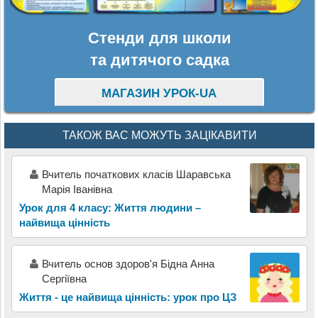
Стенди для школи
та дитячого садка
МАГАЗИН УРОК-UA
ТАКОЖ ВАС МОЖУТЬ ЗАЦІКАВИТИ
Вчитель початкових класів Шаравська
Марія Іванівна
Урок для 4 класу: Життя людини –
найвища цінність
Вчитель основ здоров'я Бідна Анна
Сергіївна
Життя - це найвища цінність: урок про ЦЗ