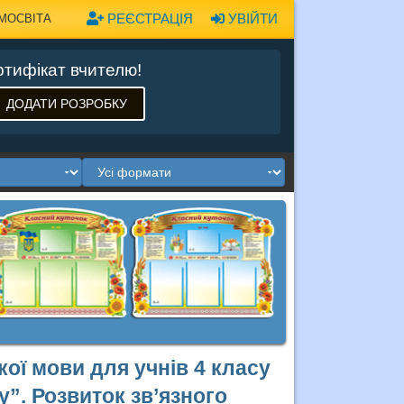
РЕЄСТРАЦІЯ
УВІЙТИ
МОСВІТА
тифікат вчителю!
ДОДАТИ РОЗРОБКУ
ької мови для учнів 4 класу
”. Розвиток зв’язного