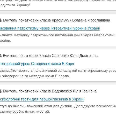
ордість за Україну!
Вчитель початкових класів Красільчук Богдана Ярославівна
иховання патріотизму через інтерактивні уроки в Україні
ивчайте методику патріотичного виховання учнів через інтерактивні
країни.
Вчитель початкових класів Харченко Юлія Дмитрівна
нтегрований урок: Створення казки Е.Карл
озвивайте творчість і словниковий запас дітей на інтегрованому уро
а обговорення за методом казки Е.Карла.
Вчитель початкових класів Водолажко Лілія Іванівна
сихологічні тести для першокласників в Україні
ступ до школи - важливий етап для дитини. Досліджуйте психологічні
озвитку особистісних якостей.