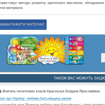
користовує методи розвитку критичного мислення, обладнання 
чні матеріали.
ЗАВАНТАЖИТИ МАТЕРІАЛ
ТАКОЖ ВАС МОЖУТЬ ЗАЦІ
Вчитель початкових класів Красільчук Богдана Ярославівна
рок про Україну: любимо Батьківщину разом
осліджуйте урок 'Вчимося любити свою Батьківщину': цікаві активност