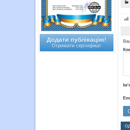
Додати публікацію!
Ваш
Отримати сертифікат
Ко
Ім'
Em
О