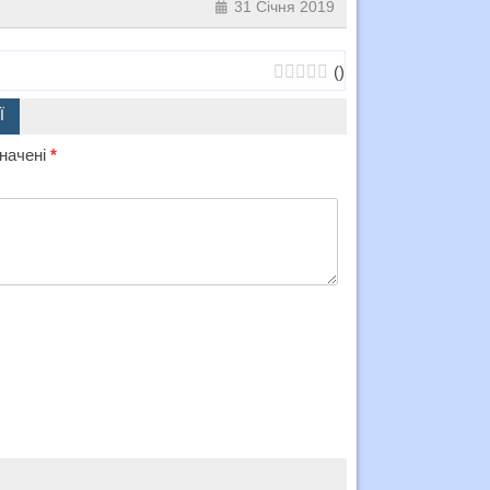
31 Січня 2019
(
)
Ї
значені
*