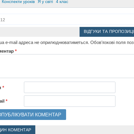
Конспекти уроків
Я у світі
4 клас
12
ВІДГУКИ ТА ПРОПОЗИЦІ
а e-mail адреса не оприлюднюватиметься.
Обов’язкові поля по
ментар
*
я
*
ail
*
ДИН КОМЕНТАР