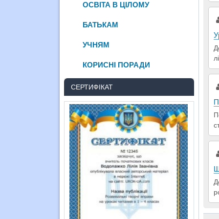
ОСВІТА В ЦІЛОМУ
БАТЬКАМ
У
УЧНЯМ
Д
л
КОРИСНІ ПОРАДИ
СЕРТИФІКАТ
П
П
с
Щ
Д
р