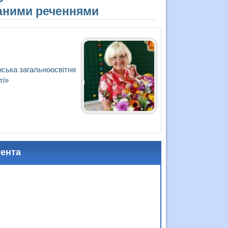
аними реченнями
нська загальноосвітня
ті»
мента