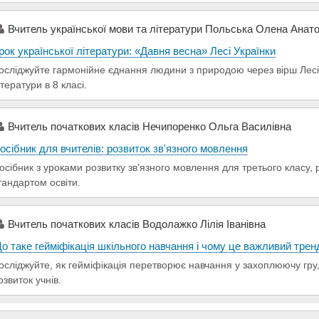
Вчитель української мови та літератури Польська Олена Анато
рок української літератури: «Давня весна» Лесі Українки
осліджуйте гармонійне єднання людини з природою через вірш Лесі 
ітератури в 8 класі.
Вчитель початкових класів Нечипоренко Ольга Василівна
осібник для вчителів: розвиток зв'язного мовлення
осібник з уроками розвитку зв'язного мовлення для третього класу,
тандартом освіти.
Вчитель початкових класів Водолажко Лілія Іванівна
о таке гейміфікація шкільного навчання і чому це важливий трен
осліджуйте, як гейміфікація перетворює навчання у захоплюючу гру
озвиток учнів.