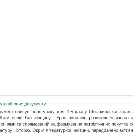
роткий опис документу
кумент описує план уроку для 4-Б класу Шосткинської загал
бити свою Батьківщину”. Урок охоплює розвиток зв’язного
ченнями та спрямований на формування патріотичних почуттів сер
ьтуру і історію. Окрім літературної частини, передбачено активн