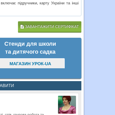
включає підручники, карту України та інші
ЗАВАНТАЖИТИ СЕРТИФІКАТ
Стенди для школи
та дитячого садка
МАГАЗИН УРОК-UA
КАВИТИ
і, спів, групова робота та