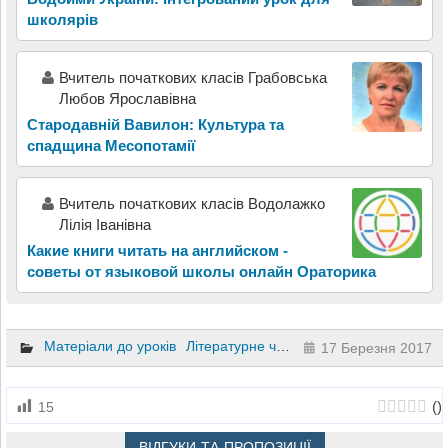
школярів
Вчитель початкових класів Грабовська
Любов Ярославівна
Стародавній Вавилон: Культура та
спадщина Месопотамії
Вчитель початкових класів Водолажко
Лілія Іванівна
Какие книги читать на английском -
советы от языковой школы онлайн Ораторика
Матеріали до уроків
Літературне читання
2 клас
17 Березня 2017
(
)
15
ВІДГУКИ ТА ПРОПОЗИЦІЇ