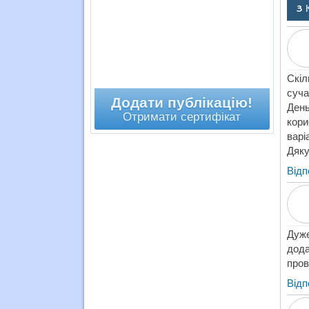
3 
Скіл
суча
Додати публікацію!
День
Отримати сертифікат
кори
варі
Дяку
Відп
Дуже
дода
пров
Відп