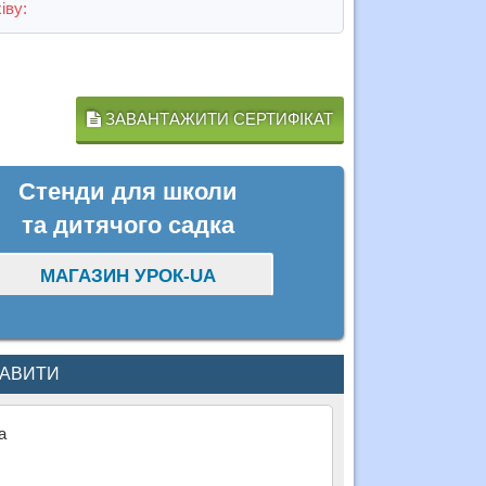
іву:
ЗАВАНТАЖИТИ СЕРТИФІКАТ
Стенди для школи
та дитячого садка
МАГАЗИН УРОК-UA
КАВИТИ
а