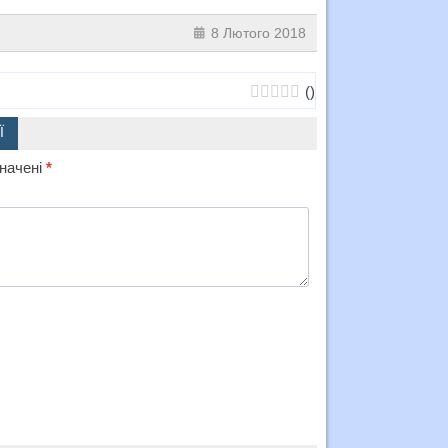
8 Лютого 2018
(
)
Ї
значені
*