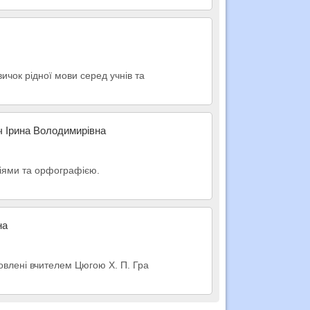
ичок рідної мови серед учнів та
ч Ірина Володимирівна
пціями та орфографією.
на
товлені вчителем Цюгою Х. П. Гра