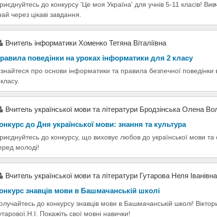
риєднуйтесь до конкурсу 'Це моя Україна' для учнів 5-11 класів! Вив
рай через цікаві завдання.
Вчитель інформатики Хоменко Тетяна Віталіївна
равила поведінки на уроках інформатики для 2 класу
ізнайтеся про основи інформатики та правила безпечної поведінки в 
 класу.
Вчитель української мови та літератури Бродзінська Олена В
онкурс до Дня української мови: знання та культура
риєднуйтесь до конкурсу, що виховує любов до української мови та 
еред молоді!
Вчитель української мови та літератури Гутарова Неля Іванівна
онкурс знавців мови в Башмачанській школі
олучайтесь до конкурсу знавців мови в Башмачанській школі! Віктор
утарової.Н.І. Покажіть свої мовні навички!