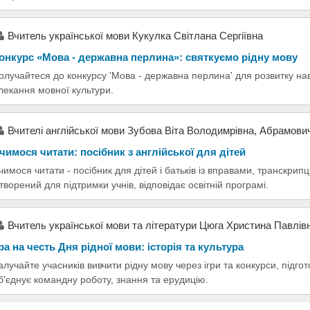
Вчитель української мови Кукулка Світлана Сергіївна
онкурс «Мова - державна перлина»: святкуємо рідну мову
олучайтеся до конкурсу 'Мова - державна перлина' для розвитку нав
лекання мовної культури.
Вчителі англійської мови Зубова Віта Володимрівна, Абрамови
чимося читати: посібник з англійської для дітей
чимося читати - посібник для дітей і батьків із вправами, транскри
творений для підтримки учнів, відповідає освітній програмі.
Вчитель української мови та літератури Цюга Христина Павлів
ра на честь Дня рідної мови: історія та культура
алучайте учасників вивчити рідну мову через ігри та конкурси, підго
б'єднує командну роботу, знання та ерудицію.