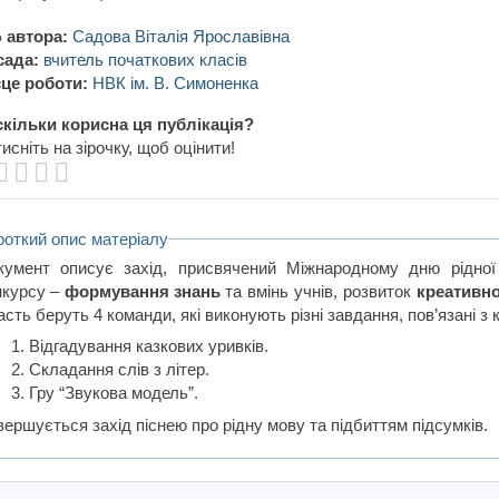
 автора:
Садова Віталія Ярославівна
сада:
вчитель початкових класів
це роботи:
НВК ім. В. Симоненка
кільки корисна ця публікація?
исніть на зірочку, щоб оцінити!
роткий опис матеріалу
кумент описує захід, присвячений Міжнародному дню рідної
нкурсу –
формування знань
та вмінь учнів, розвиток
креативн
сть беруть 4 команди, які виконують різні завдання, пов’язані з
Відгадування казкових уривків.
Складання слів з літер.
Гру “Звукова модель”.
вершується захід піснею про рідну мову та підбиттям підсумків.