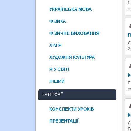
П
к
УКРАЇНСЬКА МОВА
ФІЗИКА
ФІЗИЧНЕ ВИХОВАННЯ
П
Д
ХІМІЯ
2
ХУДОЖНЯ КУЛЬТУРА
Я У СВІТІ
К
ІНШИЙ
П
с
КАТЕГОРІЇ
КОНСПЕКТИ УРОКІВ
К
ПРЕЗЕНТАЦІЇ
Д
Г