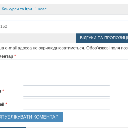
Конкурси та ігри
1 клас
152
ВІДГУКИ ТА ПРОПОЗИЦІ
а e-mail адреса не оприлюднюватиметься.
Обов’язкові поля по
ментар
*
я
*
ail
*