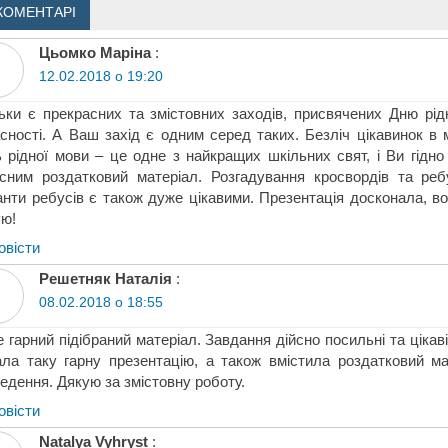
КОМЕНТАРІ
Цьомко Маріна
:
12.02.2018 о 19:20
ьки є прекрасних та змістовних заходів, присвячених Дню рід
сності. А Ваш захід є одним серед таких. Безліч цікавинок в 
 рідної мови – це одне з найкращих шкільних свят, і Ви гідно 
сним роздатковий матеріал. Розгадування кросвордів та реб
анти ребусів є також дуже цікавими. Презентація досконала, в
ю!
овіcти
Решетняк Наталія
:
08.02.2018 о 18:55
 гарний підібраний матеріал. Завдання дійсно посильні та цікав
ла таку гарну презентацію, а також вмістила роздатковий ма
едення. Дякую за змістовну роботу.
овіcти
Natalya Vyhryst
: