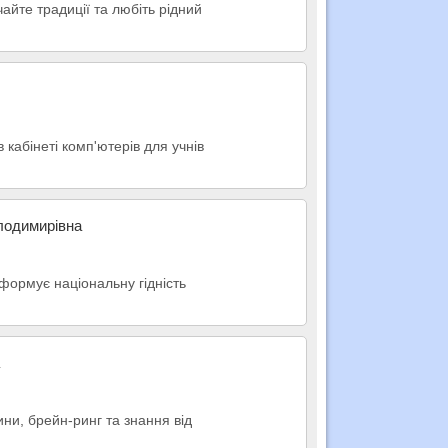
чайте традиції та любіть рідний
кабінеті комп'ютерів для учнів
олодимирівна
формує національну гідність
ини, брейн-ринг та знання від