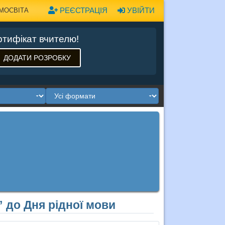
РЕЄСТРАЦІЯ
УВІЙТИ
МОСВІТА
тифікат вчителю!
ДОДАТИ РОЗРОБКУ
 до Дня рідної мови