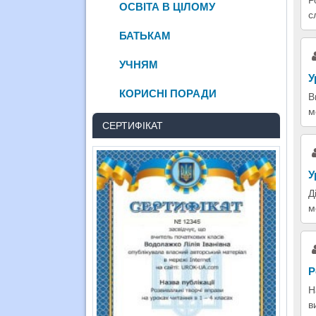
ОСВІТА В ЦІЛОМУ
с
БАТЬКАМ
УЧНЯМ
У
КОРИСНІ ПОРАДИ
В
м
СЕРТИФІКАТ
У
Д
м
Р
Н
в