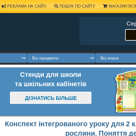
РЕКЛАМА НА САЙТІ
ПОШУК ПО САЙТУ
МАГАЗИН ВСІ
Сер
Стенди для школи
та шкільних кабінетів
ДІЗНАТИСЬ БІЛЬШЕ
Конспект iнтегрованого уроку для 2 к
рослини. Поняття д