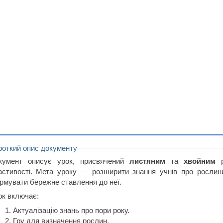
роткий опис документу
кумент описує урок, присвячений
листяним
та
хвойним
р
астивості. Мета уроку — розширити знання учнів про рослини
рмувати бережне ставлення до неї.
ок включає:
Актуалізацію знань про пори року.
Гру для визначення рослин.