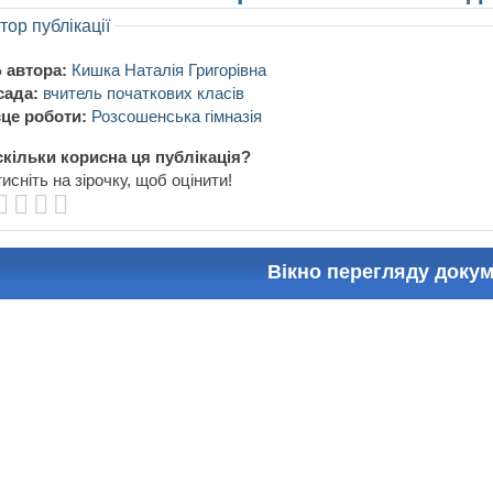
тор публікації
 автора:
Кишка Наталiя Григорiвна
сада:
вчитель початкових класiв
це роботи:
Розсошенська гiмназiя
кільки корисна ця публікація?
исніть на зірочку, щоб оцінити!
Вікно перегляду доку