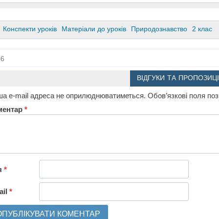
Конспекти уроків
Матеріали до уроків
Природознавство
2 клас
6
ВІДГУКИ ТА ПРОПОЗИЦІ
а e-mail адреса не оприлюднюватиметься.
Обов’язкові поля по
ментар
*
я
*
ail
*