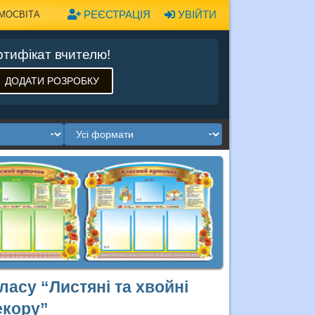
РЕЄСТРАЦІЯ
УВІЙТИ
МОСВІТА
тифікат вчителю!
ДОДАТИ РОЗРОБКУ
ласу “Листяні та хвойні
екору”