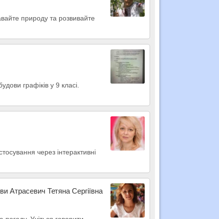
навайте природу та розвивайте
удови графіків у 9 класі.
астосування через інтерактивні
ови Атрасевич Тетяна Сергіївна
а погоду. Учіться говорити,