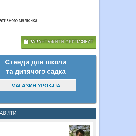
ративного малюнка.
ЗАВАНТАЖИТИ СЕРТИФІКАТ
Стенди для школи
та дитячого садка
МАГАЗИН УРОК-UA
КАВИТИ