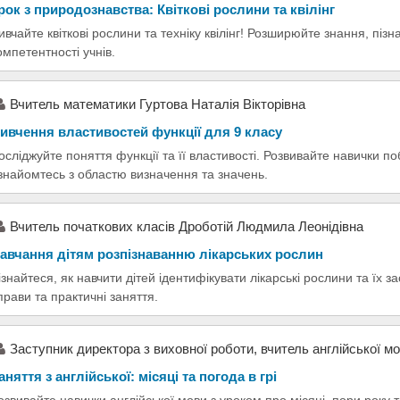
рок з природознавства: Квіткові рослини та квілінг
ивчайте квіткові рослини та техніку квілінг! Розширюйте знання, піз
омпетентності учнів.
Вчитель математики Гуртова Наталія Вікторівна
ивчення властивостей функції для 9 класу
осліджуйте поняття функції та її властивості. Розвивайте навички поб
знайомтесь з областю визначення та значень.
Вчитель початкових класів Дроботій Людмила Леонідівна
авчання дітям розпізнаванню лікарських рослин
ізнайтеся, як навчити дітей ідентифікувати лікарські рослини та їх з
прави та практичні заняття.
Заступник директора з виховної роботи, вчитель англійської м
аняття з англійської: місяці та погода в грі
озвивайте навички англійської мови з уроком про місяці, пори року т