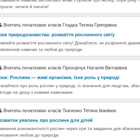
лухати, читати й писати!
Вчитель початкових класів Гладка Тетяна Григорівна
рок природознавства: розмаїття рослинного світу
ивчайте розмаїття рослинного світу! Дізнайтеся, як розрізняти дерев
овленнєві навички та любов до природи.
Вчитель початкових класів Прохорчук Наталія Вікторівна
рок: Рослини — живі організми, їхня роль у природі
ізнайтеся про роль рослин у природі, їх значення для людства, збага
етоди на уроці з новими навичками.
Вчитель початкових класів Ткаченко Тетяна Іванівна
озвиток уявлень про рослини для дітей
авчання різноманітності рослин через ігри та завдання для збагаче
иховання любові до природи.