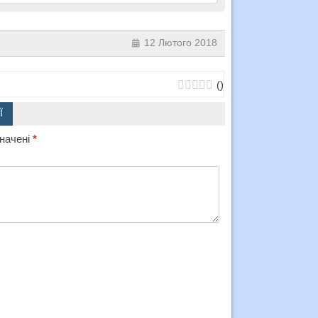
12 Лютого 2018
(
)
Ї
значені
*