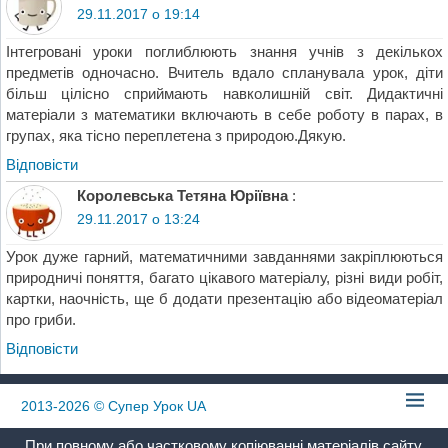
29.11.2017 о 19:14
Інтегровані уроки поглиблюють знання учнів з декількох
предметів одночасно. Вчитель вдало спланувала урок, діти
більш цілісно сприймають навколишній світ. Дидактичні
матеріали з математики включають в себе роботу в парах, в
групах, яка тісно переплетена з природою.Дякую.
Відповіcти
Королевська Тетяна Юріївна
:
29.11.2017 о 13:24
Урок дуже гарний, математичними завданнями закріплюються
природничі поняття, багато цікавого матеріалу, різні види робіт,
картки, наочність, ще б додати презентацію або відеоматеріал
про гриби.
Відповіcти
2013-2026
© Супер Урок UA
При повному або частковому копіюванні матеріалів сайту,