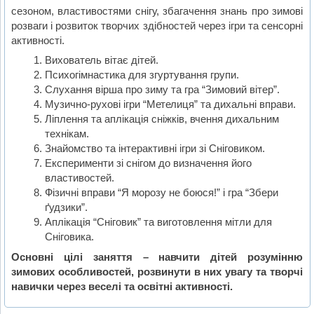
сезоном, властивостями снігу, збагачення знань про зимові
розваги і розвиток творчих здібностей через ігри та сенсорні
активності.
Вихователь вітає дітей.
Психогімнастика для згуртування групи.
Слухання вірша про зиму та гра “Зимовий вітер”.
Музично-рухові ігри “Метелиця” та дихальні вправи.
Ліплення та аплікація сніжків, вчення дихальним
технікам.
Знайомство та інтерактивні ігри зі Сніговиком.
Експерименти зі снігом до визначення його
властивостей.
Фізичні вправи “Я морозу не боюся!” і гра “Збери
ґудзики”.
Аплікація “Сніговик” та виготовлення мітли для
Сніговика.
Основні цілі заняття – навчити дітей розумінню
зимових особливостей, розвинути в них увагу та творчі
навички через веселі та освітні активності.