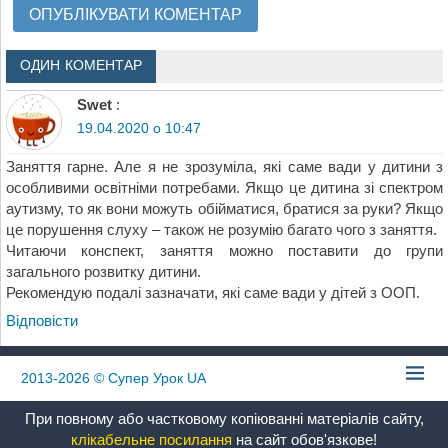
ОДИН КОМЕНТАР
Swet
:
19.04.2020 о 10:47
Заняття гарне. Але я не зрозуміла, які саме вади у дитини з
особливими освітніми потребами. Якщо це дитина зі спектром
аутизму, то як вони можуть обійматися, братися за руки? Якщо
це порушення слуху – також не розумію багато чого з заняття.
Читаючи конспект, заняття можно поставити до групи
загального розвитку дитини.
Рекомендую подалі зазначати, які саме вади у дітей з ООП.
Відповіcти
2013-2026
© Супер Урок UA
При повному або частковому копіюванні матеріалів сайту,
клікабельне посилання
на сайт обов'язкове!