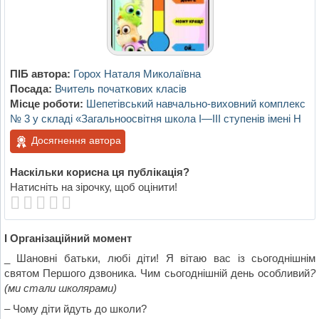
ПІБ автора:
Горох Наталя Миколаївна
Посада:
Вчитель початкових класів
Місце роботи:
Шепетівський навчально-виховний комплекс
№ 3 у складі «Загальноосвітня школа І—III ступенів імені Н
Досягнення автора
Наскільки корисна ця публікація?
Натисніть на зірочку, щоб оцінити!
І Організаційний момент
_ Шановні батьки, любі діти! Я вітаю вас із сьогоднішнім
святом Першого дзвоника. Чим сьогоднішній день особливий
?
(ми стали школярами)
– Чому діти йдуть до школи?