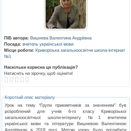
ПІБ автора:
Вишнева Валентина Андріївна
Посада:
вчитель української мови
Місце роботи:
Криворізька загальноосвітня школа-інтернат
№1
Наскільки корисна ця публікація?
Натисніть на зірочку, щоб оцінити!
Короткий опис матеріалу
Урок на тему “Групи прикметників за значенням” був
розроблений для учнів 6-го класу Криворізької
загальноосвітньої школи-інтернату №1 вчителем
української мови та літератури Вишневою Валентиною
Андріївною в 2018 році. Метою уроку було поглибити