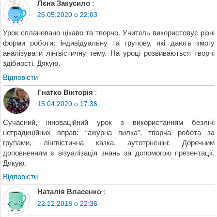
Лєна Закусило
:
26.05.2020 о 22:03
Урок сплановано цікаво та творчо. Учитель використовує різні
форми роботи: індивідуальну та групову, які дають змогу
аналізувати лінгвістичну тему. На уроці розвиваються творчі
здібності. Дякую.
Відповіcти
Гнатко Вікторія
:
15.04.2020 о 17:36
Сучасний, інноваційний урок з використанням безлічі
нетрадиційних вправ: “ажурна пилка”, творча робота за
групами, лінгвістична казка, аутотрненінг. Доречним
доповненням є візуалізація знань за допомогою презентації.
Дякую.
Відповіcти
Наталія Власенко
:
22.12.2018 о 22:36