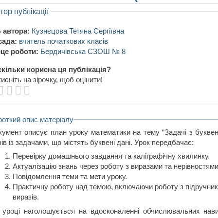
тор публікації
 автора:
Кузнєцова Тетяна Сергіївна
сада:
вчитель початкових класів
це роботи:
Бердичівська СЗОШ № 8
кільки корисна ця публікація?
исніть на зірочку, щоб оцінити!
роткий опис матеріалу
кумент описує план уроку математики на тему “Задачі з букве
ів із задачами, що містять буквені дані. Урок передбачає:
Перевірку домашнього завдання та каліграфічну хвилинку.
Актуалізацію знань через роботу з виразами та нерівностями
Повідомлення теми та мети уроку.
Практичну роботу над темою, включаючи роботу з підручник
виразів.
 уроці наголошується на вдосконаленні обчислювальних навич