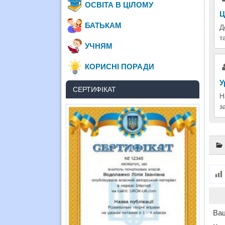
ОСВІТА В ЦІЛОМУ
Ц
БАТЬКАМ
Д
т
УЧНЯМ
КОРИСНІ ПОРАДИ
У
СЕРТИФІКАТ
Н
з
Ваш