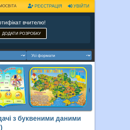
РЕЄСТРАЦІЯ
УВІЙТИ
МОСВІТА
тифікат вчителю!
ДОДАТИ РОЗРОБКУ
дачі з буквеними даними
)