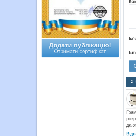
Ко
Ім'
Додати публікацію!
Отримати сертифікат
Em
2 
Грам
розр
дают
Відп