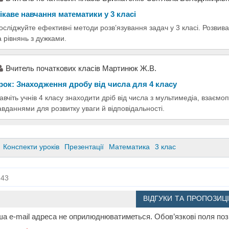
ікаве навчання математики у 3 класі
осліджуйте ефективні методи розв’язування задач у 3 класі. Розвив
а рівнянь з дужками.
Вчитель початкових класів Мартинюк Ж.В.
рок: Знаходження дробу від числа для 4 класу
авчіть учнів 4 класу знаходити дріб від числа з мультимедіа, взаєм
авданнями для розвитку уваги й відповідальності.
Конспекти уроків
Презентації
Математика
3 клас
43
ВІДГУКИ ТА ПРОПОЗИЦІ
а e-mail адреса не оприлюднюватиметься.
Обов’язкові поля по