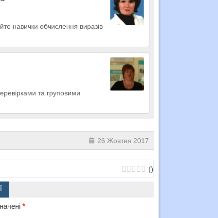
айте навички обчислення виразів
оперевірками та груповими
26 Жовтня 2017
(
)
Ї
значені
*