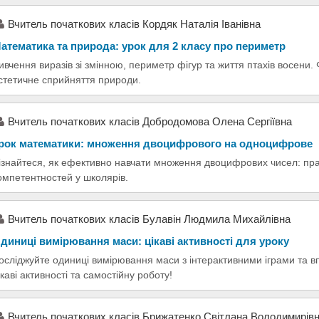
Вчитель початкових класів Кордяк Наталія Іванівна
атематика та природа: урок для 2 класу про периметр
ивчення виразів зі змінною, периметр фігур та життя птахів восени
стетичне сприйняття природи.
Вчитель початкових класів Добродомова Олена Сергіївна
рок математики: множення двоцифрового на одноцифрове
ізнайтеся, як ефективно навчати множення двоцифрових чисел: прак
омпетентностей у школярів.
Вчитель початкових класів Булавін Людмила Михайлівна
диниці вимірювання маси: цікаві активності для уроку
осліджуйте одиниці вимірювання маси з інтерактивними іграми та 
ікаві активності та самостійну роботу!
Вчитель початкових класів Брижатенко Світлана Володимирів