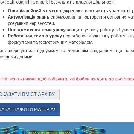
ож оцінюванні та аналізі результатів власної діяльності.
Організаційний момент
підкреслює важливість уважності, ро
Актуалізація знань
спрямована на повторення основних мате
розуміння нерівностей.
Повідомлення теми уроку
вводить учнів у роботу з букве
Робота над темою уроку
передбачає практичну роботу з пі
формулами та геометричним матеріалом.
ок завершується підсумком та домашнім завданням, що пере
квеними даними.
Натисніть нижче, щоб побачити, які файли входять до цього арх
ОКАЗАТИ ВМІСТ АРХІВУ
ЗАВАНТАЖИТИ МАТЕРІАЛ