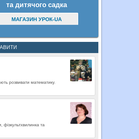
та дитячого садка
МАГАЗИН УРОК-UA
КАВИТИ
ають розвивати математику.
и, фізкультхвилинка та