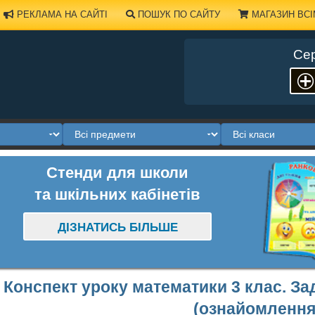
РЕКЛАМА НА САЙТІ
ПОШУК ПО САЙТУ
МАГАЗИН ВСІ
Сер
Стенди для школи
та шкільних кабінетів
ДІЗНАТИСЬ БІЛЬШЕ
Конспект уроку математики 3 клас. За
(ознайомлення