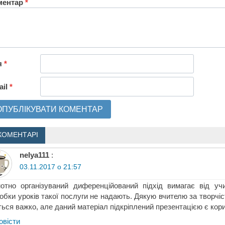
ментар
*
я
*
ail
*
КОМЕНТАРІ
nelya111
:
03.11.2017 о 21:57
отно організуваний диференційований підхід вимагає від учи
обки уроків такої послуги не надають. Дякую вчителю за творчі
ься важко, але даний матеріал підкріплений презентацією є кор
овіcти