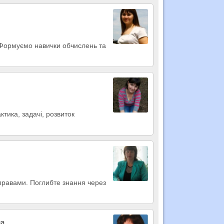
. Формуємо навички обчислень та
тика, задачі, розвиток
вправами. Поглибте знання через
на