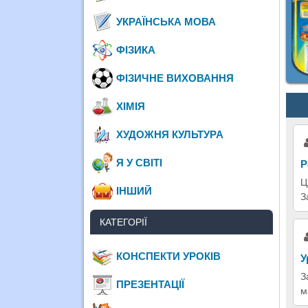
УКРАЇНСЬКА МОВА
ФІЗИКА
ФІЗИЧНЕ ВИХОВАННЯ
ХІМІЯ
ХУДОЖНЯ КУЛЬТУРА
Я У СВІТІ
Р
Ц
ІНШИЙ
З
КАТЕГОРІЇ
КОНСПЕКТИ УРОКІВ
У
З
ПРЕЗЕНТАЦІЇ
м