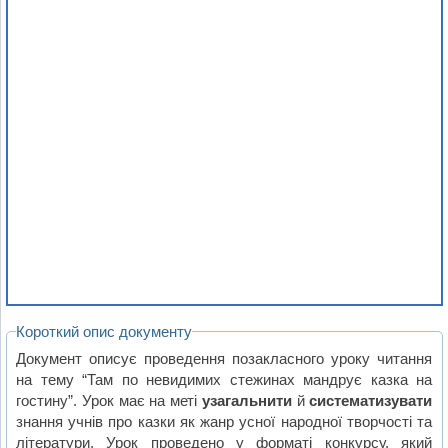
Короткий опис документу
Документ описує проведення позакласного уроку читання
на тему “Там по невидимих стежинах мандрує казка на
гостину”. Урок має на меті
узагальнити
й
систематизувати
знання учнів про казки як жанр усної народної творчості та
літератури. Урок проведено у форматі конкурсу, який