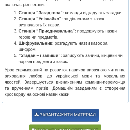
включає різні етапи:
Станція “Загадкова”
: команди відгадують загадки.
Станція “Упізнайко”
: за діалогами з казок
визначають їх назви.
Станція “Приєднувальна”
: продовжують назви
героїв чи предметів.
Шифрувальник
: розгадують назви казок за
шифром.
“Згадай – і запиши”
: записують зачини, кінцівки чи
чарівні предмети з казок.
Урок спрямований на розвиток навичок виразного читання,
виховання любові до української мови та моральних
якостей. Завершується визначенням команди-переможця
та врученням призів. Домашнім завданням є створення
кросворду на основі назви казки.
ЗАВАНТАЖИТИ МАТЕРІАЛ