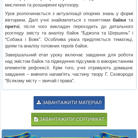
мислення та розширенні кругозору.
Урок розпочинається з актуалізації опорних знань у формі
вікторини. Далі учні знайомляться з поняттями
байки
та
притчі
, після чого викладач переходить до детального
розгляду змісту та аналізу байок “Бджола та Шершень” і
“Собака і Вовк”. Особлива увага приділяється тематиці,
ідеям та аналізу головних героїв байок.
Завершальний етап уроку включає завдання для роботи
над змістом байок та підведення підсумків із використанням
елементів рефлексії. Крім того, учні отримують домашнє
завдання – вивчити напам’ять частину твору Г. Сковороди
“Всякому місту – звичай і права”.
ЗАВАНТАЖИТИ МАТЕРІАЛ
ЗАВАНТАЖИТИ СЕРТИФІКАТ