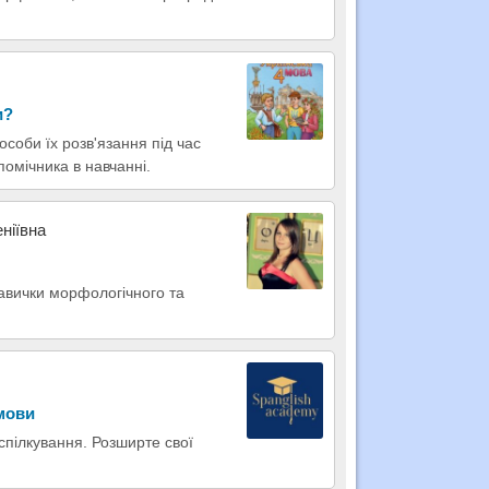
и?
особи їх розв'язання під час
омічника в навчанні.
ніївна
авички морфологічного та
 мови
 спілкування. Розширте свої