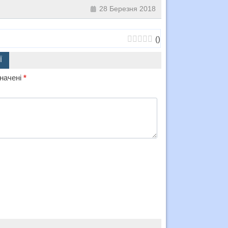
28 Березня 2018
(
)
Ї
значені
*