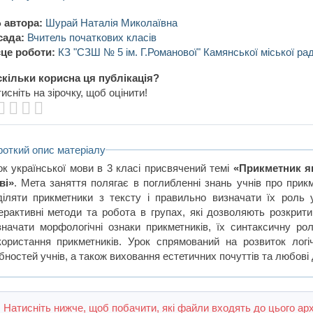
 автора:
Шурай Наталія Миколаївна
сада:
Вчитель початкових класів
це роботи:
КЗ "СЗШ № 5 ім. Г.Романової" Камянської міської ра
кільки корисна ця публікація?
исніть на зірочку, щоб оцінити!
роткий опис матеріалу
ок української мови в 3 класі присвячений темі
«Прикметник я
ві»
. Мета заняття полягає в поглибленні знань учнів про прик
діляти прикметники з тексту і правильно визначати їх роль 
терактивні методи та робота в групах, які дозволяють розкрити
значати морфологічні ознаки прикметників, їх синтаксичну р
користання прикметників. Урок спрямований на розвиток логіч
бностей учнів, а також виховання естетичних почуттів та любові 
Натисніть нижче, щоб побачити, які файли входять до цього арх