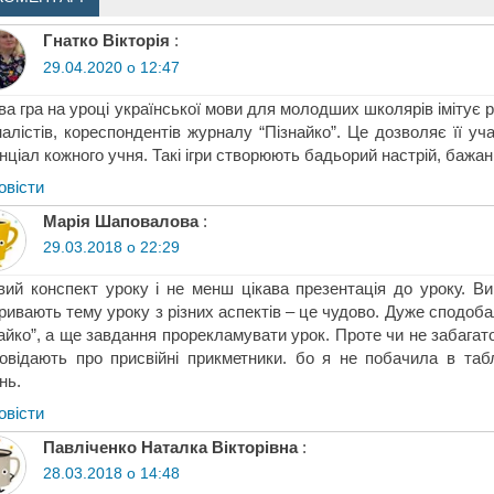
Гнатко Вікторія
:
29.04.2020 о 12:47
ва гра на уроці української мови для молодших школярів імітує 
алістів, кореспондентів журналу “Пізнайко”. Це дозволяє її у
нціал кожного учня. Такі ігри створюють бадьорий настрій, бажа
овіcти
Марія Шаповалова
:
29.03.2018 о 22:29
вий конспект уроку і не менш цікава презентація до уроку. Ви 
ривають тему уроку з різних аспектів – це чудово. Дуже сподоба
айко”, а ще завдання прорекламувати урок. Проте чи не забагато
овідають про присвійні прикметники. бо я не побачила в табл
нь.
овіcти
Павліченко Наталка Вікторівна
:
28.03.2018 о 14:48