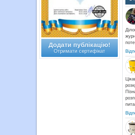
Діло
журн
поте
Додати публікацію!
Отримати сертифікат
Відп
Ціка
розк
Пізн
розп
пита
Відп