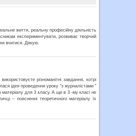
реальне життя, реальну професійну діяльність
часникам експериментувати, розвиває творчий
ння вчитися. Дякую.
використовуєте різноманітні завдання, котрі
лася ідея проведення уроку “з журналістами ”
 матеріалу для 3 класу. А ще в 3 -му класі не
ичці – поясненні теоретичного матеріалу їх