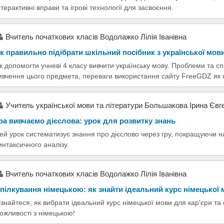
нтерактивні вправи та ігрові технології для засвоєння.
Вчитель початкових класів Водолажко Лілія Іванівна
к правильно підібрати шкільний посібник з української мов
к допомогти учневі 4 класу вивчити українську мову. Проблеми та сп
ивчення цього предмета, переваги використання сайту FreeGDZ як п
Учитель української мови та літератури Большакова Ірина Євге
ра вивчаємо дієслова: урок для розвитку знань
ей урок систематизує знання про дієслово через гру, покращуючи н
интаксичного аналізу.
Вчитель початкових класів Водолажко Лілія Іванівна
пілкування німецькою: як знайти ідеальний курс німецької
ізнайтеся, як вибрати ідеальний курс німецької мови для кар'єри та
ожливості з німецькою!