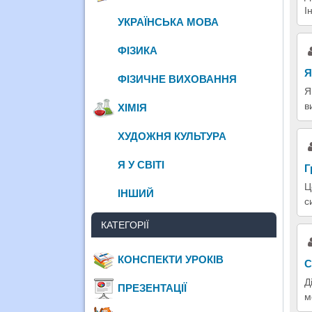
І
УКРАЇНСЬКА МОВА
ФІЗИКА
Я
ФІЗИЧНЕ ВИХОВАННЯ
Я
в
ХІМІЯ
ХУДОЖНЯ КУЛЬТУРА
Я У СВІТІ
Г
Ц
ІНШИЙ
с
КАТЕГОРІЇ
КОНСПЕКТИ УРОКІВ
С
Д
ПРЕЗЕНТАЦІЇ
м