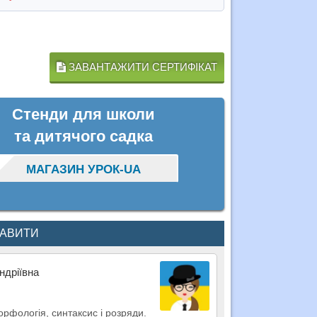
ЗАВАНТАЖИТИ СЕРТИФІКАТ
Стенди для школи
та дитячого садка
МАГАЗИН УРОК-UA
КАВИТИ
ндріївна
орфологія, синтаксис і розряди.