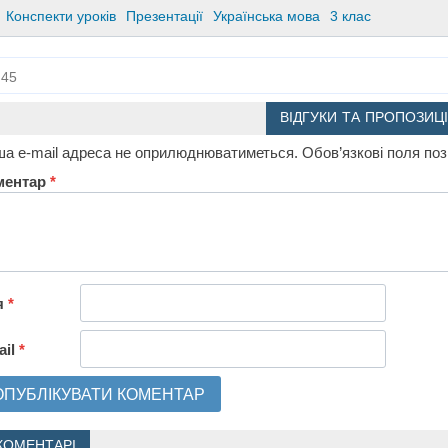
Конспекти уроків
Презентації
Українська мова
3 клас
45
ВІДГУКИ ТА ПРОПОЗИЦІ
а e-mail адреса не оприлюднюватиметься.
Обов’язкові поля по
ментар
*
я
*
ail
*
КОМЕНТАРІ