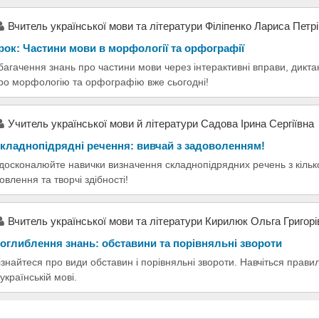
Вчитель української мови та літератури Філіпенко Лариса Петр
рок: Частини мови в морфології та орфографії
багачення знань про частини мови через інтерактивні вправи, диктан
ро морфологію та орфографію вже сьогодні!
Учитель української мови й літератури Садова Ірина Сергіївна
кладнопідрядні речення: вивчай з задоволенням!
досконалюйте навички визначення складнопідрядних речень з кільк
овлення та творчі здібності!
Вчитель української мови та літератури Кирилюк Ольга Григорі
оглиблення знань: обставини та порівняльні звороти
ізнайтеся про види обставин і порівняльні звороти. Навчіться прав
 українській мові.